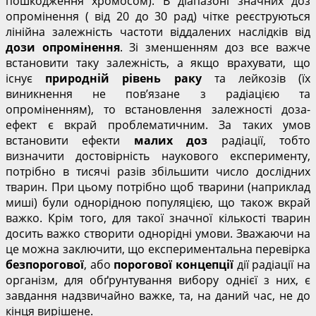
пошкодження хромосом). В діапазоні значних доз
опромінення ( від 20 до 30 рад) чітке реєструються
лінійна залежність частоти віддалених наслідків від
дози опромінення
. Зі зменшенням доз все важче
встановити таку залежність, а якщо врахувати, що
існує
природній рівень раку
та лейкозів (їх
виникнення не пов’язане з радіацією та
опроміненням), то встановлення залежності доза-
ефект є вкрай проблематичним. За таких умов
встановити ефекти
малих доз
радіації, тобто
визначити достовірність наукового експерименту,
потрібно в тисячі разів збільшити число дослідних
тварин. При цьому потрібно щоб тварини (наприклад
миші) були однорідною популяцією, що також вкрай
важко. Крім того, для такої значної кількості тварин
досить важко створити однорідні умови. Зважаючи на
це можна заключити, що експериментальна перевірка
безпорогової
, або
порогової концепції
дії радіації на
організм, для обґрунтування вибору однієї з них, є
завдання надзвичайно важке, та, на даний час, не до
кінця вирішене.