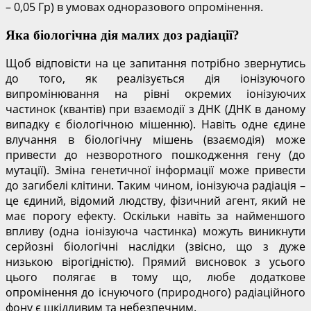
– 0,05 Гр) в умовах одноразового опромінення.
Яка біологічна дія малих доз радіації?
Щоб відповісти на це запитання потрібно звернутись
до того, як реалізується дія іонізуючого
випромінювання на рівні окремих іонізуючих
частинок (квантів) при взаємодії з ДНК (ДНК в даному
випадку є біологічною мішенню). Навіть одне єдине
влучання в біологічну мішень (взаємодія) може
привести до незворотного пошкодження гену (до
мутації). Зміна генетичної інформації може привести
до загибелі клітини. Таким чином, іонізуюча радіація –
це єдиний, відомий людству, фізичний агент, який не
має порогу ефекту. Оскільки навіть за найменшого
впливу (одна іонізуюча частинка) можуть виникнути
серйозні біологічні наслідки (звісно, що з дуже
низькою вірогідністю). Прямий висновок з усього
цього полягає в тому що, любе додаткове
опромінення до існуючого (природного) радіаційного
фону є шкідливим та небезпечним.