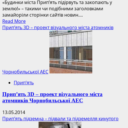
«Будинки міста Прип’ять підірвуть та закопають у
землю!» – такими чи подібними заголовками
замайоріли сторінки сайтів новин....
Read
Read More
more
Прип’ять 3D – проект візуального міста атомників
about
Будинки
міста
Прип’ять
підірвуть
та
захоронять
Чорнобильської АЕС
–
Прип’ять
аналіз
гіпотези
Прип’ять 3D – проект візуального міста
атомників Чорнобильської АЕС
13.05.2014
Прип’ять підземна – підвали та підземелля кинутого