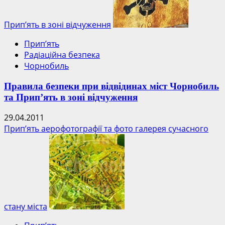
Прип’ять в зоні відчуження
Прип’ять
Радіаційна безпека
Чорнобиль
Правила безпеки при відвідинах міст Чорнобиль
та Прип’ять в зоні відчуження
29.04.2011
Прип’ять аерофотографії та фото галерея сучасного
стану міста