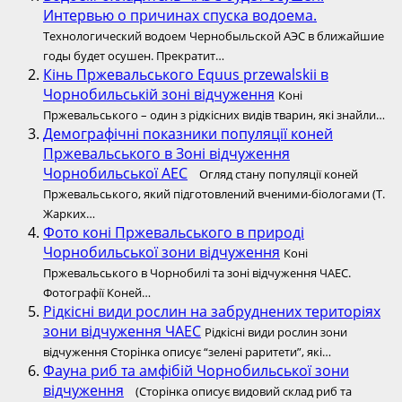
Интервью о причинах спуска водоема.
Технологический водоем Чернобыльской АЭС в ближайшие
годы будет осушен. Прекратит…
Кінь Пржевальського Equus przewalskii в
Чорнобильській зоні відчуження
Коні
Пржевальського – один з рідкісних видів тварин, які знайли…
Демографічні показники популяції коней
Пржевальського в Зоні відчуження
Чорнобильської АЕС
Огляд стану популяції коней
Пржевальського, який підготовлений вченими-біологами (Т.
Жарких…
Фото коні Пржевальського в природі
Чорнобильської зони відчуження
Коні
Пржевальського в Чорнобилі та зоні відчуження ЧАЕС.
Фотографії Коней…
Рідкісні види рослин на забруднених територіях
зони відчуження ЧАЕС
Рідкісні види рослин зони
відчуження Сторінка описує “зелені раритети”, які…
Фауна риб та амфібій Чорнобильської зони
відчуження
(Сторінка описує видовий склад риб та