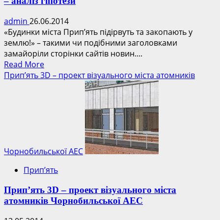
– аналіз гіпотези
admin
26.06.2014
«Будинки міста Прип’ять підірвуть та закопають у
землю!» – такими чи подібними заголовками
замайоріли сторінки сайтів новин....
Read
Read More
more
Прип’ять 3D – проект візуального міста атомників
about
Будинки
міста
Прип’ять
підірвуть
та
захоронять
Чорнобильської АЕС
–
Прип’ять
аналіз
гіпотези
Прип’ять 3D – проект візуального міста
атомників Чорнобильської АЕС