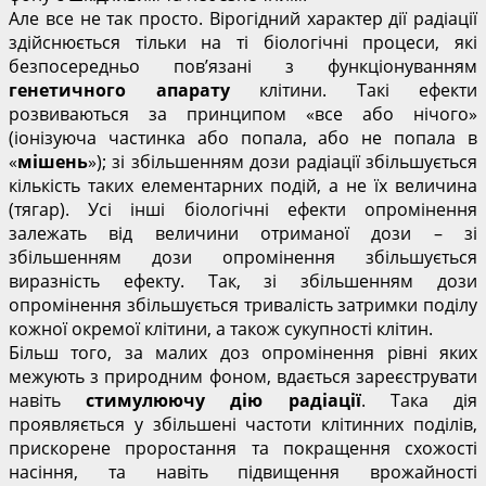
Але все не так просто. Вірогідний характер дії радіації
здійснюється тільки на ті біологічні процеси, які
безпосередньо пов’язані з функціонуванням
генетичного апарату
клітини. Такі ефекти
розвиваються за принципом «все або нічого»
(іонізуюча частинка або попала, або не попала в
«
мішень
»); зі збільшенням дози радіації збільшується
кількість таких елементарних подій, а не їх величина
(тягар). Усі інші біологічні ефекти опромінення
залежать від величини отриманої дози – зі
збільшенням дози опромінення збільшується
виразність ефекту. Так, зі збільшенням дози
опромінення збільшується тривалість затримки поділу
кожної окремої клітини, а також сукупності клітин.
Більш того, за малих доз опромінення рівні яких
межують з природним фоном, вдається зареєструвати
навіть
стимулюючу дію радіації
. Така дія
проявляється у збільшені частоти клітинних поділів,
прискорене проростання та покращення схожості
насіння, та навіть підвищення врожайності