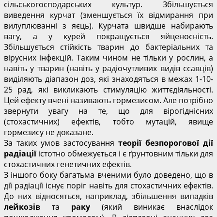
сільськогосподарських культур. Збільшується
виведення курчат (зменшується їх відмирання при
вилуплюванні з яєць). Курчата швидше набирають
вагу, а у курей покращується яйценосність.
Збільшується стійкість тварин до бактеріальних та
вірусних інфекцій. Таким чином не тільки у рослин, а
навіть у тварин (навіть у радіочутливих видів ссавців)
виділяють діапазон доз, які знаходяться в межах 1-10-
25 рад, які викликають стимуляцію життєдіяльності.
Цей ефекту вчені називають гормезисом. Але потрібно
звернути увагу на те, що для вірогіднісних
(стохастичних) ефектів, тобто мутацій, явище
гормезису не доказане.
За таких умов застосування
теорії безпорогової дії
радіації
істотно обмежується і є ґрунтовним тільки для
стохастичних генетичних ефектів.
З іншого боку багатьма вченими було доведено, що в
дії радіації існує поріг навіть для стохастичних ефектів.
До них відносяться, наприклад, збільшення випадків
лейкозів
та
раку
(який виникає внаслідок