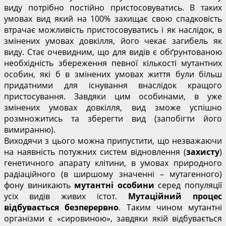
виду потрібно постійно пристосовуватись. В таких
умовах вид який на 100% захищає свою спадковість
втрачає можливість пристосовуватись і як наслідок, в
змінених умовах довкілля, його чекає загибель як
виду. Стає очевидним, що для видів є обґрунтованою
необхідність збереження певної кількості мутантних
особин, які б в змінених умовах життя були більш
придатними для існування внаслідок кращого
пристосування. Завдяки цим особинами, в уже
змінених умовах довкілля, вид зможе успішно
розмножитись та зберегти вид (запобігти його
вимиранню).
Виходячи з цього можна припустити, що незважаючи
на наявність потужних систем відновлення (
захисту
)
генетичного апарату клітини, в умовах природного
радіаційного (в ширшому значенні – мутагенного)
фону виникають
мутантні особини
серед популяції
усіх видів живих істот.
Мутаційний процес
відбувається безперервно
. Таким чином мутантні
організми є «сировиною», завдяки якій відбувається