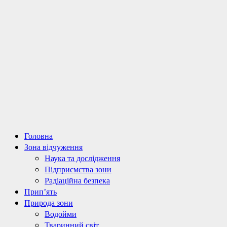
Primary
Головна
Menu
Зона відчуження
Наука та дослідження
Підприємства зони
Радіаційна безпека
Прип’ять
Природа зони
Водойми
Тваринний світ