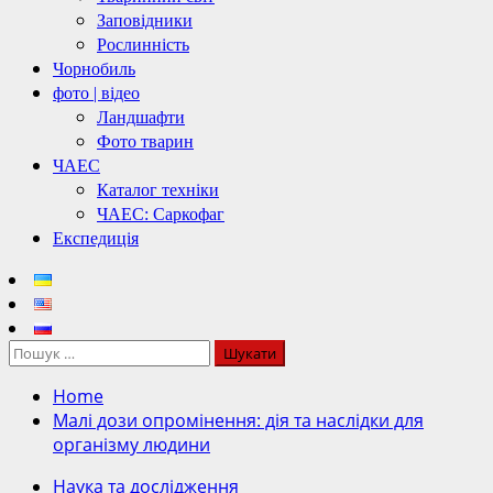
Заповідники
Рослинність
Чорнобиль
фото | відео
Ландшафти
Фото тварин
ЧАЕС
Каталог техніки
ЧАЕС: Саркофаг
Експедиція
Пошук:
Home
Малі дози опромінення: дія та наслідки для
організму людини
Наука та дослідження