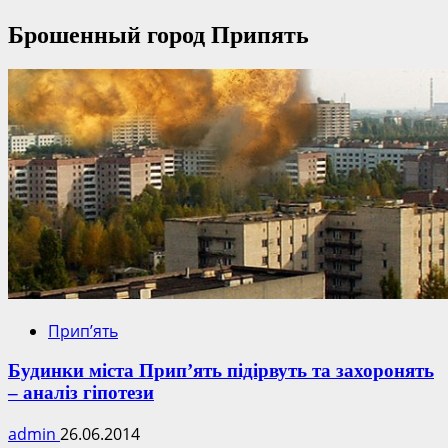
Брошенный город Припять
Прип’ять
Будинки міста Прип’ять підірвуть та захоронять
– аналіз гіпотези
admin
26.06.2014