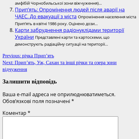
амфібій Чорнобильської зони віжчуження)…
Прип’ять: Опромінення людей після аварії на
ЧАЕС. До евакуації з міста
Опромінення населення міста
Прип’ять в квітні 1986 року. Оцінено дози…
Карти забруднення радіонуклідами території
України
Представлені карти та картосхеми, що
демонструють радіаційну ситуації на території…
Post
Previous:
річка Прип’ять
Next:
Прип’ять, Уж, Сахан та інші річки та озера зони
navigation
відчуження
Залишити відповідь
Ваша e-mail адреса не оприлюднюватиметься.
Обов’язкові поля позначені
*
Коментар
*