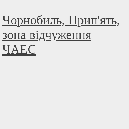
Skip
Чорнобиль, Прип'ять,
to
content
зона відчуження
ЧАЕС