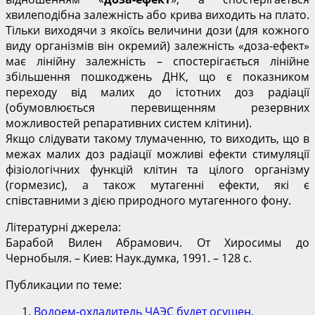
хвилеподібна залежність або крива виходить на плато.
Тільки виходячи з якоїсь величини дози (для кожного
виду організмів він окремий) залежність «доза-ефект»
має лінійну залежність – спостерігається лінійне
збільшення пошкоджень ДНК, що є показником
переходу від малих до істотних доз радіації
(обумовлюється перевищенням резервних
можливостей репаративних систем клітини).
Якщо слідувати такому тлумаченню, то виходить, що в
межах малих доз радіації можливі ефекти стимуляції
фізіологічних функцій клітин та цілого організму
(гормезис), а також мутагенні ефекти, які є
співставними з дією природного мутагенного фону.
Літературні джерела:
Барабой Вилен Абрамович. От Хиросимы до
Чернобыля. – Киев: Наук.думка, 1991. – 128 с.
Публикации по теме:
Водоем-охладитель ЧАЭС будет осушен.