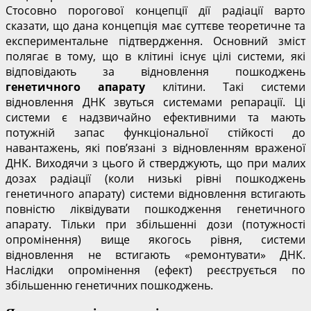
Стосовно порогової концепції дії радіації варто
сказати, що дана концепція має суттєве теоретичне та
експериментальне підтвердження. Основний зміст
полягає в тому, що в клітині існує цілі системи, які
відповідають за відновлення пошкоджень
генетичного апарату
клітини. Такі системи
відновлення ДНК звуться системами репарації. Ці
системи є надзвичайно ефективними та мають
потужній запас функціональної стійкості до
навантажень, які пов’язані з відновленням враженої
ДНК. Виходячи з цього й стверджують, що при малих
дозах радіації (коли низькі рівні пошкоджень
генетичного апарату) системи відновлення встигають
повністю ліквідувати пошкодження генетичного
апарату. Тільки при збільшенні дози (потужності
опромінення) вище якогось рівня, системи
відновлення не встигають «ремонтувати» ДНК.
Наслідки опромінення (ефект) реєструється по
збільшенню генетичних пошкоджень.