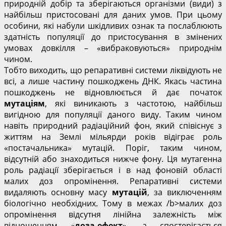
природній добір та зберігаються організми (види) з
найбільш пристосовані для даних умов. При цьому
особини, які набули шкідливих ознак та послаблюють
здатність популяції до пристосування в змінених
умовах довкілля – «вибраковуються» природнім
чином.
Тобто виходить, що репаративні системи ліквідують не
всі, а лише частину пошкоджень ДНК. Якась частина
пошкоджень не відновлюється й дає початок
мутаціям
, які виникають з частотою, найбільш
вигідною для популяції даного виду. Таким чином
навіть природний радіаційний фон, який співіснує з
життям на Землі мільярди років відіграє роль
«постачальника» мутацій. Поріг, таким чином,
відсутній або знаходиться нижче фону. Ця мутагенна
роль радіації зберігається і в над фоновій області
малих доз опромінення. Репаративні системи
видаляють основну масу
мутацій
, за виключенням
біологічно необхідних. Тому в межах /b>малих доз
опромінення відсутня лінійна залежність між
відношенням «
доза-ефект
», а спостерігається