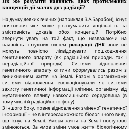
Як же розуміти наявність двох протилежних
концепцій дії малих доз радіації?
На думку деяких вчених (наприклад В.А.Барабой), існує
пояснення яке може розтлумачити доцільність та
змістовність доказів обох концепцій. Потрібно
звернути увагу на той факт, що незважаючи на
наявність потужних систем
репарації ДНК
вони не
можуть повністю ліквідовувати пошкодження
генетичного апарату (як радіаційної природи, так і
нерадіаційної природи). Системи відновлення
генетичного апарату клітини сформувались разом з
виникненням життя на Землі. Разом з організмами
системи відновлення еволюціонували як системи
захисту генетичної інформації клітини, організму від
мутагенного впливу навколишнього середовища (в
тому числі й радіаційного фону).
З іншого боку, повне відновлення зміненої генетичної
інформації – не в інтересах кожного біологічного виду,
що існує на Землі. Умови життя на Землі поступово
змінюються. За умов зміни умов життя біологічному