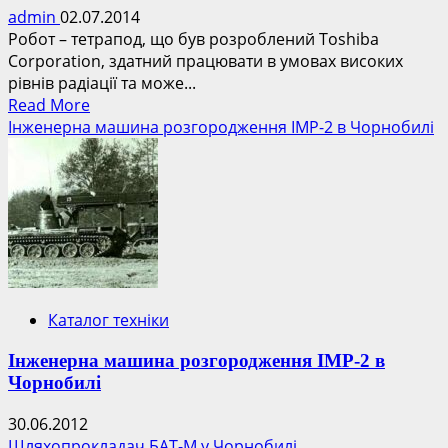
admin
02.07.2014
Робот – тетрапод, що був розроблений Toshiba
Corporation, здатний працювати в умовах високих
рівнів радіації та може...
Read
Read More
more
Інженерна машина розгородження ІМР-2 в Чорнобилі
about
Робот-
тетрапод
допоможе
досліджувати
наслідки
аварії
на
Каталог техніки
АЕС
Фукусіма-1
Інженерна машина розгородження ІМР-2 в
Чорнобилі
30.06.2012
Шляхопрокладач БАТ-М у Чорнобилі