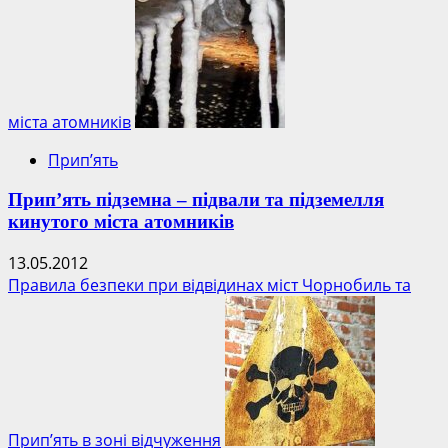
міста атомників
Прип’ять
Прип’ять підземна – підвали та підземелля
кинутого міста атомників
13.05.2012
Правила безпеки при відвідинах міст Чорнобиль та
Прип’ять в зоні відчуження