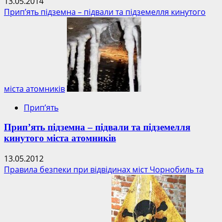
13.05.2014
Прип’ять підземна – підвали та підземелля кинутого
міста атомників
Прип’ять
Прип’ять підземна – підвали та підземелля
кинутого міста атомників
13.05.2012
Правила безпеки при відвідинах міст Чорнобиль та