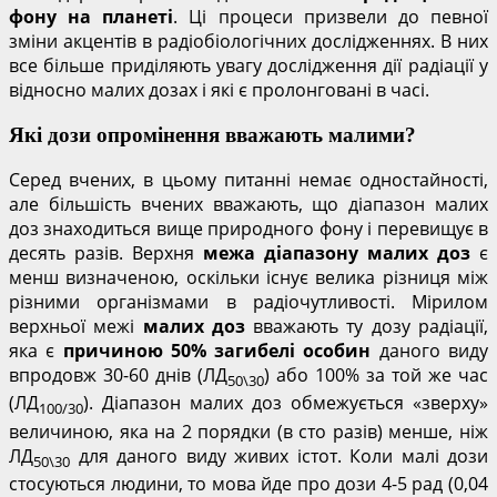
фону на планеті
. Ці процеси призвели до певної
зміни акцентів в радіобіологічних дослідженнях. В них
все більше приділяють увагу дослідження дії радіації у
відносно малих дозах і які є пролонговані в часі.
Які дози опромінення вважають малими?
Серед вчених, в цьому питанні немає одностайності,
але більшість вчених вважають, що діапазон малих
доз знаходиться вище природного фону і перевищує в
десять разів. Верхня
межа діапазону малих доз
є
менш визначеною, оскільки існує велика різниця між
різними організмами в радіочутливості. Мірилом
верхньої межі
малих доз
вважають ту дозу радіації,
яка є
причиною 50% загибелі особин
даного виду
впродовж 30-60 днів (ЛД
) або 100% за той же час
50\30
(ЛД
). Діапазон малих доз обмежується «зверху»
100/30
величиною, яка на 2 порядки (в сто разів) менше, ніж
ЛД
для даного виду живих істот. Коли малі дози
50\30
стосуються людини, то мова йде про дози 4-5 рад (0,04