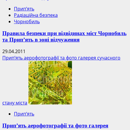
Прип’ять
Радіаційна безпека
Чорнобиль
Правила безпеки при відвідинах міст Чорнобиль
та Прип’ять в зоні відчуження
29.04.2011
Прип’ять аерофотографії та фото галерея сучасного
стану міста
Прип’ять
Прип’ять аерофотографії та фото галерея