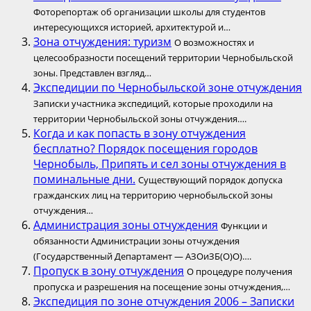
Фоторепортаж об организации школы для студентов
интересующихся историей, архитектурой и…
Зона отчуждения: туризм
О возможностях и
целесообразности посещений территории Чернобыльской
зоны. Представлен взгляд…
Экспедиции по Чернобыльской зоне отчуждения
Записки участника экспедиций, которые проходили на
территории Чернобыльской зоны отчуждения….
Когда и как попасть в зону отчуждения
бесплатно? Порядок посещения городов
Чернобыль, Припять и сел зоны отчуждения в
поминальные дни.
Существующий порядок допуска
гражданских лиц на территорию чернобыльской зоны
отчуждения…
Администрация зоны отчуждения
Функции и
обязанности Администрации зоны отчуждения
(Государственный Департамент — АЗОиЗБ(О)О)….
Пропуск в зону отчуждения
О процедуре получения
пропуска и разрешения на посещение зоны отчуждения,…
Экспедиция по зоне отчуждения 2006 – Записки