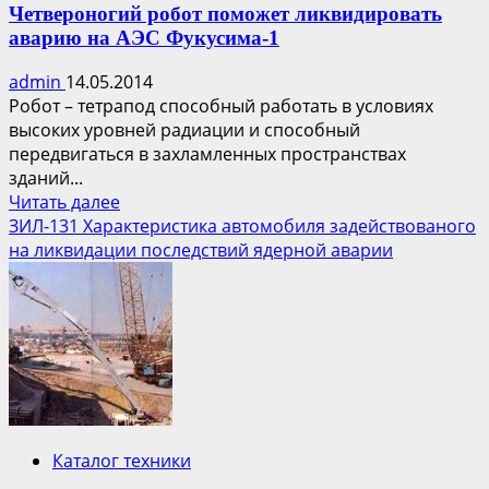
Четвероногий робот поможет ликвидировать
аварию на АЭС Фукусима-1
admin
14.05.2014
Робот – тетрапод способный работать в условиях
высоких уровней радиации и способный
передвигаться в захламленных пространствах
зданий...
Прочитать
Читать далее
больше
ЗИЛ-131 Характеристика автомобиля задействованого
о
на ликвидации последствий ядерной аварии
Четвероногий
робот
поможет
ликвидировать
аварию
на
АЭС
Фукусима-1
Каталог техники