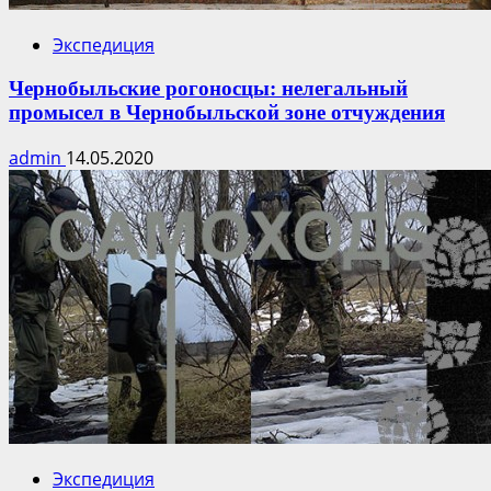
Экспедиция
Чернобыльские рогоносцы: нелегальный
промысел в Чернобыльской зоне отчуждения
admin
14.05.2020
Экспедиция