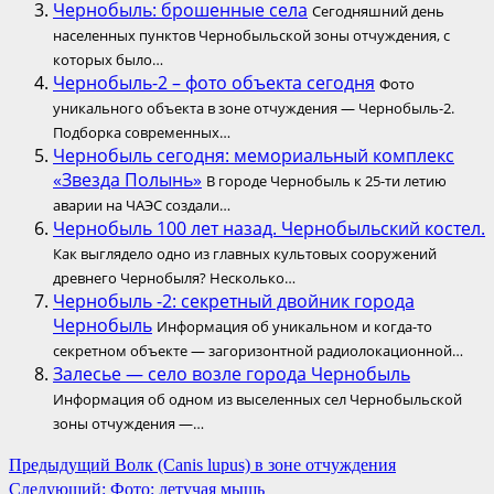
Чернобыль: брошенные села
Сегодняшний день
населенных пунктов Чернобыльской зоны отчуждения, с
которых было…
Чернобыль-2 – фото объекта сегодня
Фото
уникального объекта в зоне отчуждения — Чернобыль-2.
Подборка современных…
Чернобыль сегодня: мемориальный комплекс
«Звезда Полынь»
В городе Чернобыль к 25-ти летию
аварии на ЧАЭС создали…
Чернобыль 100 лет назад. Чернобыльский костел.
Как выглядело одно из главных культовых сооружений
древнего Чернобыля? Несколько…
Чернобыль -2: секретный двойник города
Чернобыль
Информация об уникальном и когда-то
секретном объекте — загоризонтной радиолокационной…
Залесье — село возле города Чернобыль
Информация об одном из выселенных сел Чернобыльской
зоны отчуждения —…
Навигация
Предыдущий
Волк (Canis lupus) в зоне отчуждения
Следующий:
Фото: летучая мышь