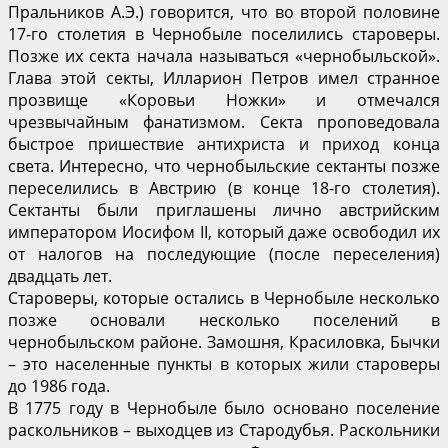
Пральников А.Э.) говорится, что во второй половине
17-го столетия в Чернобыле поселились староверы.
Позже их секта начала называться «чернобыльской».
Глава этой секты, Илларион Петров имел странное
прозвище «Коровьи Ножки» и отмечался
чрезвычайным фанатизмом. Секта проповедовала
быстрое пришествие антихриста и приход конца
света. Интересно, что чернобыльские сектанты позже
переселились в Австрию (в конце 18-го столетия).
Сектанты были приглашены лично австрийским
императором Иосифом II, который даже освободил их
от налогов на последующие (после переселения)
двадцать лет.
Староверы, которые остались в Чернобыле несколько
позже основали несколько поселений в
чернобыльском районе. Замошня, Красиловка, Бычки
– это населенные пункты в которых жили староверы
до 1986 года.
В 1775 году в Чернобыле было основано поселение
раскольников – выходцев из Стародубья. Раскольники