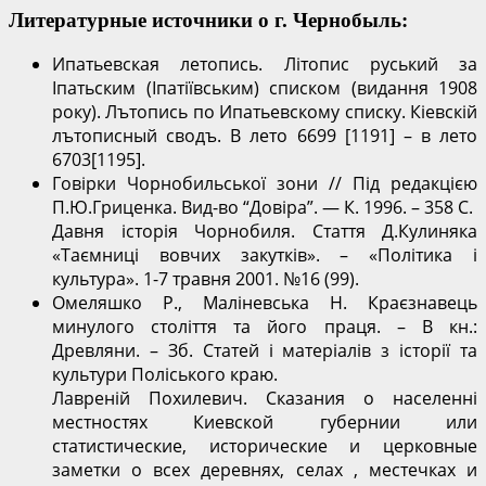
Литературные источники о г. Чернобыль:
Ипатьевская летопись. Літопис руський за
Іпатьским (Іпатіївським) списком (видання 1908
року). Лътопись по Ипатьевскому списку. Кіевскій
лътописный сводъ. В лето 6699 [1191] – в лето
6703[1195].
Говірки Чорнобильської зони // Під редакцією
П.Ю.Гриценка. Вид-во “Довіра”. — К. 1996. – 358 С.
Давня історія Чорнобиля. Стаття Д.Кулиняка
«Таємниці вовчих закутків». – «Політика і
культура». 1-7 травня 2001. №16 (99).
Омеляшко Р., Маліневська Н. Краєзнавець
минулого століття та його праця. – В кн.:
Древляни. – Зб. Статей і матеріалів з історії та
культури Поліського краю.
Лавреній Похилевич. Сказания о населенні
местностях Киевской губернии или
статистические, исторические и церковные
заметки о всех деревнях, селах , местечках и