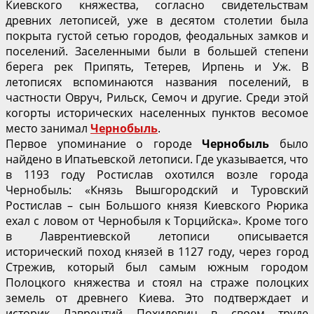
Киевского княжества, согласно свидетельствам
древних летописей, уже в десятом столетии была
покрыта густой сетью городов, феодальных замков и
поселений. Заселенными были в большей степени
берега рек Припять, Тетерев, Ирпень и Уж. В
летописях вспоминаются названия поселений, в
частности Овруч, Рильск, Семоч и другие. Среди этой
когорты исторических населенных пунктов весомое
место занимал
Чернобыль
.
Первое упоминание о городе
Чернобыль
было
найдено в Ипатьевской летописи. Где указывается, что
в 1193 году Ростислав охотился возле города
Чернобыль: «Князь Вышгородский и Туровский
Ростислав – сын Большого князя Киевского Рюрика
ехал с ловом от Чернобыля к Торцийска». Кроме того
в Лаврентиевской летописи описывается
исторический поход князей в 1127 году, через город
Стрежив, который был самым южным городом
Полоцкого княжества и стоял на страже полоцких
земель от древнего Киева. Это подтверждает и
историк Лаврентий Похилевич в своем труде