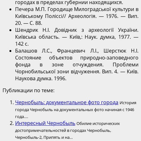
городах в пределах губернии находящихся.
Печера М.П. Городище Милоградської культури в
Київському Поліссі// Археологія. — 1976. — Вип.
20. — С. 88.
Шендрик Н.І. Довідник з археології України.
Київська область. — Київ,: Наук. думка, 1977. —
142 с.
Балашов Л.С., Францевич Л.І., Шерстюк Н.І.
Состояние объектов природно-заповедного
фонда в зоне отчуждения. Проблеми
Чорнобильської зони відчуження. Вип. 4. — Київ.
Наукова думка. 1996.
Публикации по теме:
Чернобыль: документальное фото города
История
города Чернобыль на документальных фото начиная с 1946
года….
Интересный Чернобыль
Обилие исторических
достопримечательностей в городах Чернобыль,
Чернобыль-2, Припять и на…