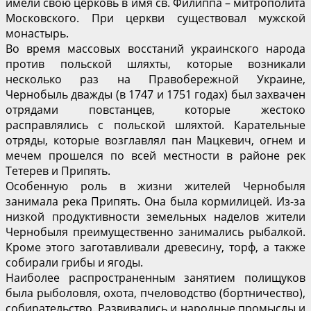
имели свою церковь в имя св. Филиппа – митрополита
Московского. При церкви существовал мужской
монастырь.
Во время массовых восстаний украинского народа
против польской шляхты, которые возникали
несколько раз на Правобережной Украине,
Чернобыль дважды (в 1747 и 1751 годах) был захвачен
отрядами повстанцев, которые жестоко
расправлялись с польской шляхтой. Карательные
отряды, которые возглавлял пан Мацкевич, огнем и
мечем прошелся по всей местности в районе рек
Тетерев и Припять.
Особенную роль в жизни жителей Чернобыля
занимала река Припять. Она была кормилицей. Из-за
низкой продуктивности земельных наделов жители
Чернобыля преимущественно занимались рыбалкой.
Кроме этого заготавливали древесину, торф, а также
собирали грибы и ягоды.
Наиболее распространенным занятием полищуков
была рыболовля, охота, пчеловодство (бортничество),
собирательство. Развивались и народные промыслы и