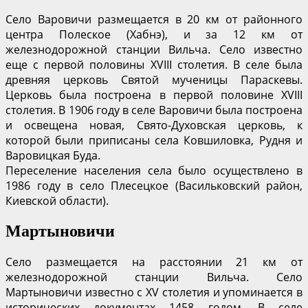
Село Варовичи размещается в 20 км от районного
центра Полеское (Хабнэ), и за 12 км от
железнодорожной станции Вильча. Село известно
еще с первой половины XVIII столетия. В селе была
древняя церковь Святой мученицы Параскевы.
Церковь была построена в первой половине XVIII
столетия. В 1906 году в селе Варовичи была построена
и освещена новая, Свято-Духовская церковь, к
которой были приписаны села Ковшиловка, Рудня и
Варовицкая Буда.
Переселение населения села было осуществлено в
1986 году в село Плесецкое (Васильковский район,
Киевской области).
Мартыновичи
Село размещается на расстоянии 21 км от
железнодорожной станции Вильча. Село
Мартыновичи известно с XV столетия и упоминается в
исторических документах 1458 годом. В селе