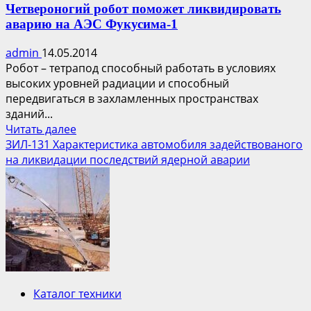
Четвероногий робот поможет ликвидировать
аварию на АЭС Фукусима-1
admin
14.05.2014
Робот – тетрапод способный работать в условиях
высоких уровней радиации и способный
передвигаться в захламленных пространствах
зданий...
Прочитать
Читать далее
больше
ЗИЛ-131 Характеристика автомобиля задействованого
о
на ликвидации последствий ядерной аварии
Четвероногий
робот
поможет
ликвидировать
аварию
на
АЭС
Фукусима-1
Каталог техники