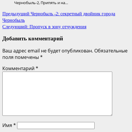
Чернобыль-2, Припять и на…
Навигация
Предыдущий
Чернобыль -2: секретный двойник города
Чернобыль
по
Следующий:
Пропуск в зону отчуждения
записям
Добавить комментарий
Ваш адрес email не будет опубликован.
Обязательные
поля помечены
*
Комментарий
*
Имя
*