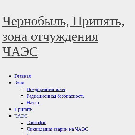
Перейти
Чернобыль, Припять,
к
содержимому
зона отчуждения
ЧАЭС
Основное
Главная
меню
Зона
Предприятия зоны
Радиационная безопасность
Наука
Припять
ЧАЭС
Саркофаг
Ликвидация аварии на ЧАЭС