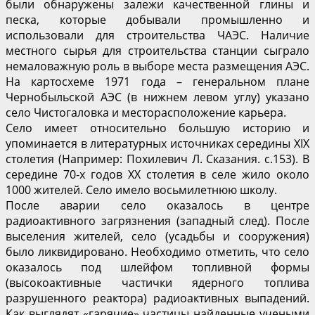
были обнаружены залежи качественной глины и
песка, которые добывали промышленно и
использовали для строительства ЧАЭС. Наличие
местного сырья для строительства станции сыграло
немаловажную роль в выборе места размещения АЭС.
На картосхеме 1971 года – генеральном плане
Чернобыльской АЭС (в нижнем левом углу) указано
село Чистогаловка и месторасположение карьера.
Село имеет относительно большую историю и
упоминается в литературных источниках середины XIX
столетия (Например: Похилевич Л. Сказания. с.153). В
середине 70-х годов XX столетия в селе жило около
1000 жителей. Село имело восьмилетнюю школу.
После аварии село оказалось в центре
радиоактивного загрязнения (западный след). После
выселения жителей, село (усадьбы и сооружения)
было ликвидировано. Необходимо отметить, что село
оказалось под шлейфом топливной формы
(высокоактивные частички ядерного топлива
разрушенного реактора) радиоактивных выпадений.
Как выглядят «гарячие» частицы найденные учеными