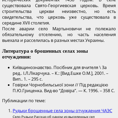
существовала Свято-Георгиевская церковь. Время
строительства церкви неизвестно, но есть
свидетельства, что церковь уже существовала в
середине XVII столетия.
После аварии село Мартыновичи не полежало
обязательному отселению, но часть населения
выехала и расселилась в разных местах Украины.
Литература о брошенных селах зоны
отчуждения:
Київщинознавство. Посібник для вчителя \ За
ред.. І.Л.Лікарчука. – К.: [Вид.Ешке О.М.], 2001. –
Вип.. 1. – 295 с.
Говірки Чорнобильської зони // Під редакцією
П.Ю.Гриценка. Вид-во “Довіра”. — К. 1996. – 358 С.
Публикации по теме:
Рудьки брошенные села зоны отчуждения ЧАЭС
Село Рудьки Рассказ об одном из выселенных сел