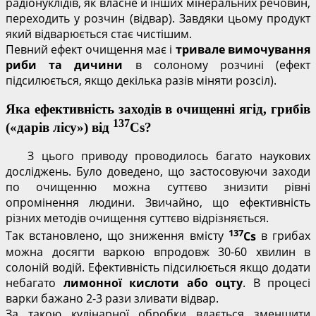
радіонуклідів, як власне й інших мінеральних речовин,
переходить у розчин (відвар). Завдяки цьому продукт
який відварюється стає чистішим.
Певний ефект очищення має і
тривале вимочування
риби та дичини
в солоному розчині (ефект
підсилюється, якщо декілька разів міняти розсіл).
Яка ефективність заходів в очищенні ягід, грибів
137
(«дарів лісу») від
Cs
?
З цього приводу проводилось багато наукових
досліджень. Було доведено, що застосовуючи заходи
по очищенню можна суттєво знизити рівні
опромінення людини. Звичайно, що ефективність
різних методів очищення суттєво відрізняється.
137
Так встановлено, що зниження вмісту
Cs
в грибах
можна досягти варкою впродовж 30-60 хвилин в
солоній водій. Ефективність підсилюється якщо додати
небагато
лимонної кислоти або оцту
. В процесі
варки бажано 2-3 рази зливати відвар.
За такою кулінарної обробки вдається зменшити