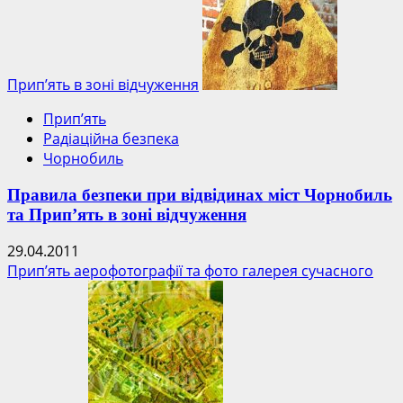
Прип’ять в зоні відчуження
Прип’ять
Радіаційна безпека
Чорнобиль
Правила безпеки при відвідинах міст Чорнобиль
та Прип’ять в зоні відчуження
29.04.2011
Прип’ять аерофотографії та фото галерея сучасного