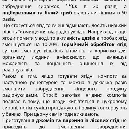
137
забруднення сироїжок
Cs
в 20 разів, а
підберезовик та білий гриб
стають чистішими в 60
разів.
Що стосується ягід то вчені відмічають досить низький
рівень їх очищення від радіонуклідів. Наприклад, якщо
ягоди помити у воді, то активність
цезію
в пробах ягід
зменшується на 10-20%.
Термічний обробіток ягід
суттєво зменшує кількість вітамінів та корисних для
організму людини амінокислот, що зменшує
можливість та доцільність очищення їх від
радіонуклідів.
Разом з тим, якщо готувати ягідні компоти за
наступною рецептурою то можна в декілька разів
зменшити забруднення кінцевого продукту
радіонуклідами. Спосіб заготівлі ягідних компотів
полягає в тому, що ягоди кип’ятяться в цукровому
сиропі, потім суміш проціджують і рідину консервують
у банках. При цьому самі ягоди викидають.
Приготування
джемів та варення із лісових ягід
не
приводить до зменшення забруднення