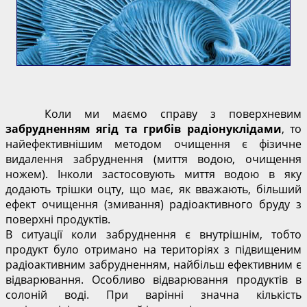
Коли ми маємо справу з поверхневим
забрудненням ягід та грибів радіонуклідами
, то
найефективнішим методом очищення є фізичне
видалення забруднення (миття водою, очищення
ножем). Інколи застосовують миття водою в яку
додають трішки оцту, що має, як вважають, більший
ефект очищення (змивання) радіоактивного бруду з
поверхні продуктів.
В ситуації коли забруднення є внутрішнім, тобто
продукт було отримано на територіях з підвищеним
радіоактивним забрудненням, найбільш ефективним є
відварювання. Особливо відварювання продуктів в
солоній воді. При варінні значна кількість