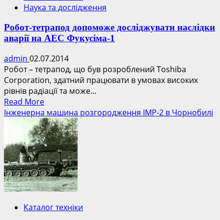
Наука та дослідження
Робот-тетрапод допоможе досліджувати наслідки
аварії на АЕС Фукусіма-1
admin
02.07.2014
Робот – тетрапод, що був розроблений Toshiba
Corporation, здатний працювати в умовах високих
рівнів радіації та може...
Read
Read More
more
Інженерна машина розгородження ІМР-2 в Чорнобилі
about
Робот-
тетрапод
допоможе
досліджувати
наслідки
аварії
на
Каталог техніки
АЕС
Фукусіма-1