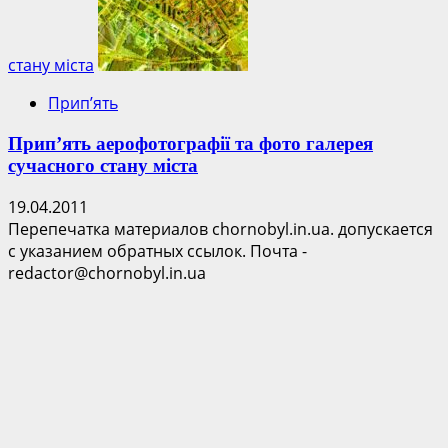
стану міста
Прип’ять
Прип’ять аерофотографії та фото галерея
сучасного стану міста
19.04.2011
Перепечатка материалов chornobyl.in.ua. допускается
с указанием обратных ссылок. Почта -
redactor@chornobyl.in.ua