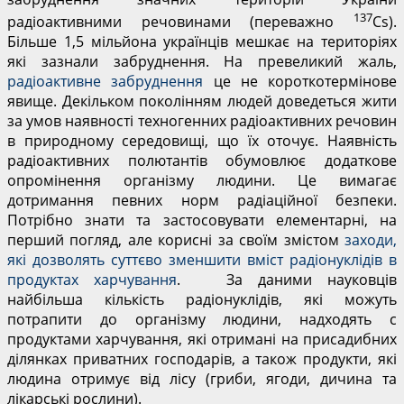
137
радіоактивними речовинами (переважно
Cs).
Більше 1,5 мільйона українців мешкає на територіях
які зазнали забруднення. На превеликий жаль,
радіоактивне забруднення
це не короткотермінове
явище. Декільком поколінням людей доведеться жити
за умов наявності техногенних радіоактивних речовин
в природному середовищі, що їх оточує. Наявність
радіоактивних полютантів обумовлює додаткове
опромінення організму людини. Це вимагає
дотримання певних норм радіаційної безпеки.
Потрібно знати та застосовувати елементарні, на
перший погляд, але корисні за своїм змістом
заходи,
які дозволять суттєво зменшити вміст радіонуклідів в
продуктах харчування
. За даними науковців
найбільша кількість радіонуклідів, які можуть
потрапити до організму людини, надходять с
продуктами харчування, які отримані на присадибних
ділянках приватних господарів, а також продукти, які
людина отримує від лісу (гриби, ягоди, дичина та
лікарські рослини).