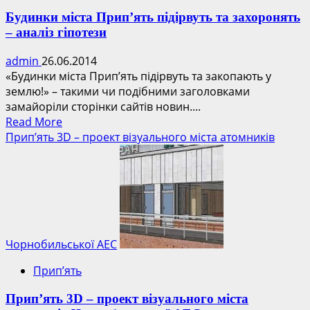
Будинки міста Прип’ять підірвуть та захоронять
– аналіз гіпотези
admin
26.06.2014
«Будинки міста Прип’ять підірвуть та закопають у
землю!» – такими чи подібними заголовками
замайоріли сторінки сайтів новин....
Read
Read More
more
Прип’ять 3D – проект візуального міста атомників
about
Будинки
міста
Прип’ять
підірвуть
та
захоронять
Чорнобильської АЕС
–
Прип’ять
аналіз
гіпотези
Прип’ять 3D – проект візуального міста