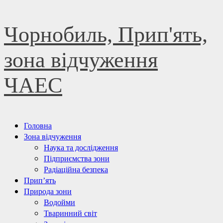
Skip
Чорнобиль, Прип'ять,
to
content
зона відчуження
ЧАЕС
Primary
Головна
Menu
Зона відчуження
Наука та дослідження
Підприємства зони
Радіаційна безпека
Прип’ять
Природа зони
Водойми
Тваринний світ