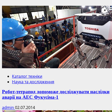
Каталог техніки
Наука та дослідження
Робот-тетрапод допоможе досліджувати наслідки
аварії на АЕС Фукусіма-1
admin
02.07.2014