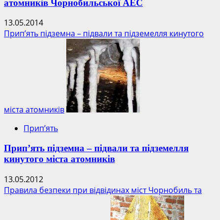
атомників Чорнобильської АЕС
13.05.2014
Прип’ять підземна – підвали та підземелля кинутого
міста атомників
Прип’ять
Прип’ять підземна – підвали та підземелля
кинутого міста атомників
13.05.2012
Правила безпеки при відвідинах міст Чорнобиль та