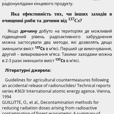
радіонуклідами кінцевого продукту.
Яка ефективність тих, чи інших заходів в
137
очищенні риби та дичини від
Cs
?
Якщо
дичину
добуто на територіях де можливий
підвищений рівень радіоактивного забруднення
можна застосувати два методи, які дозволять дещо
137
зменшити вміст
Cs
в м’ясі. Перший це вимочування,
другий – виварювання м’яса. Такими заходами можна
137
в 2-3 рази зменшити вміст
Cs
в м’ясі.
Літературні джерела:
Guidelines for agricultural countermeasures following
an accidental release of radionuclides/ Technical reports
series #363/ International atomic energy agence. Vienna,
1994
GUILLITTE, O., et al., Decontamination methods for
reducing radiation doses arising from radioactive
contamination of forest ecosystems: A summary of