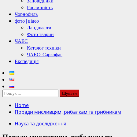
Заповідники
Рослинність
Чорнобиль
фото | відео
Ландшафти
Фото тварин
ЧАЕС
Каталог техніки
ЧАЕС: Саркофаг
Експедиція
Пошук:
Home
Поради мисливцям, рибалкам та грибникам
Наука та дослідження
Поради мисливцям, рибалкам та