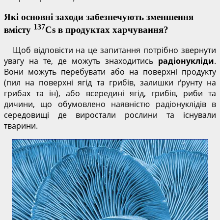
Які основні заходи забезпечують зменшення
137
вмісту
Cs в продуктах харчування?
Щоб відповісти на це запитання потрібно звернути
увагу на те, де можуть знаходитись
радіонукліди
.
Вони можуть перебувати або на поверхні продукту
(пил на поверхні ягід та грибів, залишки ґрунту на
грибах та ін), або всередині ягід, грибів, риби та
дичини, що обумовлено наявністю радіонуклідів в
середовищі де виростали рослини та існували
тварини.