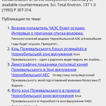
available countermeasure, Sci. Total Environ. 137 1-3
(1993) P 307-314.
Публикации по теме:
Водоем-охладитель ЧАЭС будет осушен.
Интервью о причинах спуска водоема.
Технологический водоем Чернобыльской АЭС в ближайшие
годы будет осушен. Прекратит…
Кінь Пржевальського Equus przewalskii в
Чорнобильській зоні відчуження
Коні
Пржевальського – один з рідкісних видів тварин, які знайли…
Демографічні показники популяції коней
Пржевальського в Зоні відчуження
Чорнобильської АЕС
Огляд стану популяції коней
Пржевальського, який підготовлений вченими-біологами (Т.
Жарких…
Фото коні Пржевальського в природі
Чорнобильської зони відчуження
Коні
Пржевальського в Чорнобилі та зоні відчуження ЧАЕС.