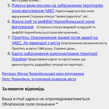
Фотографії Коней…
Рідкісні види рослин на забруднених територіях
зони відчуження ЧАЕС
Рідкісні види рослин зони
відчуження Сторінка описує “зелені раритети”, які…
Фауна риб та амфібій Чорнобильської зони
відчуження
(Сторінка описує видовий склад риб та
амфібій Чорнобильської зони віжчуження)…
Прип’ять: Опромінення людей після аварії на
ЧАЕС. До евакуації з міста
Опромінення населення міста
Прип’ять в квітні 1986 року. Оцінено дози…
Карти забруднення радіонуклідами території
України
Представлені карти та картосхеми, що
демонструють радіаційну ситуації на території…
Post
Previous:
Фауна Чорнобильської зони відчуження
Next:
Чорнобиль: історичний розвиток міста
navigation
Залишити відповідь
Ваша e-mail адреса не оприлюднюватиметься.
Обов’язкові поля позначені
*