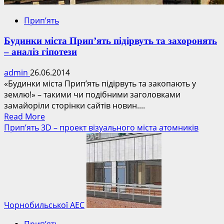
Прип’ять
Будинки міста Прип’ять підірвуть та захоронять
– аналіз гіпотези
admin
26.06.2014
«Будинки міста Прип’ять підірвуть та закопають у
землю!» – такими чи подібними заголовками
замайоріли сторінки сайтів новин....
Read
Read More
more
Прип’ять 3D – проект візуального міста атомників
about
Будинки
міста
Прип’ять
підірвуть
та
захоронять
Чорнобильської АЕС
–
Прип’ять