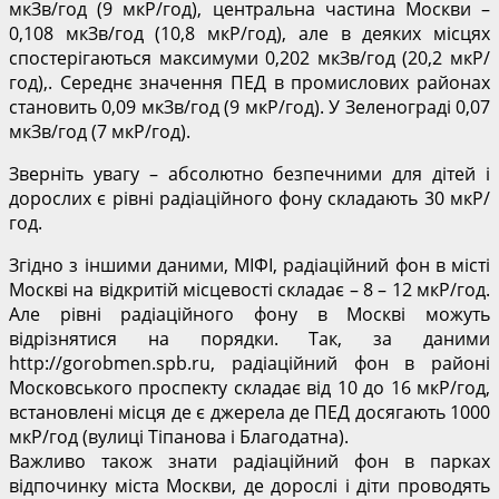
мкЗв/год (9 мкР/год), центральна частина Москви –
0,108 мкЗв/год (10,8 мкР/год), але в деяких місцях
спостерігаються максимуми 0,202 мкЗв/год (20,2 мкР/
год),. Середнє значення ПЕД в промислових районах
становить 0,09 мкЗв/год (9 мкР/год). У Зеленограді 0,07
мкЗв/год (7 мкР/год).
Зверніть увагу – абсолютно безпечними для дітей і
дорослих є рівні радіаційного фону складають 30 мкР/
год.
Згідно з іншими даними, МІФІ, радіаційний фон в місті
Москві на відкритій місцевості складає – 8 – 12 мкР/год.
Але рівні радіаційного фону в Москві можуть
відрізнятися на порядки. Так, за даними
http://gorobmen.spb.ru, радіаційний фон в районі
Московського проспекту складає від 10 до 16 мкР/год,
встановлені місця де є джерела де ПЕД досягають 1000
мкР/год (вулиці Тіпанова і Благодатна).
Важливо також знати радіаційний фон в парках
відпочинку міста Москви, де дорослі і діти проводять