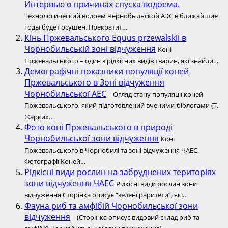
Интервью о причинах спуска водоема.
Технологический водоем Чернобыльской АЭС в ближайшие
годы будет осушен. Прекратит…
Кінь Пржевальського Equus przewalskii в
Чорнобильській зоні відчуження
Коні
Пржевальського – один з рідкісних видів тварин, які знайли…
Демографічні показники популяції коней
Пржевальського в Зоні відчуження
Чорнобильської АЕС
Огляд стану популяції коней
Пржевальського, який підготовлений вченими-біологами (Т.
Жарких…
Фото коні Пржевальського в природі
Чорнобильської зони відчуження
Коні
Пржевальського в Чорнобилі та зоні відчуження ЧАЕС.
Фотографії Коней…
Рідкісні види рослин на забруднених територіях
зони відчуження ЧАЕС
Рідкісні види рослин зони
відчуження Сторінка описує “зелені раритети”, які…
Фауна риб та амфібій Чорнобильської зони
відчуження
(Сторінка описує видовий склад риб та