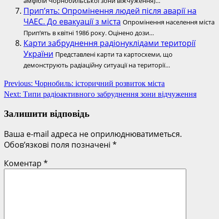
амфібій Чорнобильської зони віжчуження)…
Прип’ять: Опромінення людей після аварії на
ЧАЕС. До евакуації з міста
Опромінення населення міста
Прип’ять в квітні 1986 року. Оцінено дози…
Карти забруднення радіонуклідами території
України
Представлені карти та картосхеми, що
демонструють радіаційну ситуації на території…
Post
Previous:
Чорнобиль: історичний розвиток міста
Next:
Типи радіоактивного забруднення зони відчуження
navigation
Залишити відповідь
Ваша e-mail адреса не оприлюднюватиметься.
Обов’язкові поля позначені
*
Коментар
*