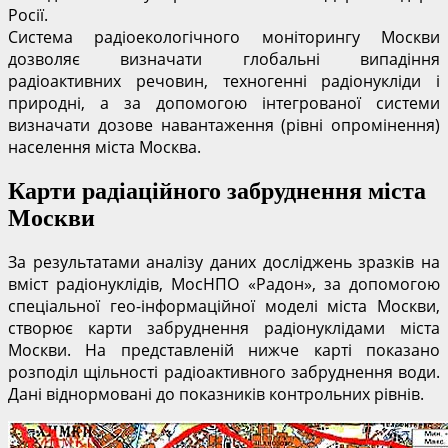
Росії.
Система радіоекологічного моніторингу Москви
дозволяє визначати глобальні випадіння
радіоактивних речовин, техногенні радіонукліди і
природні, а за допомогою інтегрованої системи
визначати дозове навантаження (рівні опромінення)
населення міста Москва.
Карти радіаційного забруднення міста
Москви
За результатами аналізу даних досліджень зразків на
вміст радіонуклідів, МосНПО «Радон», за допомогою
спеціальної гео-інформаційної моделі міста Москви,
створює карти забруднення радіонуклідами міста
Москви. На представленій нижче карті показано
розподіл щільності радіоактивного забруднення води.
Дані віднормовані до показників контрольних рівнів.