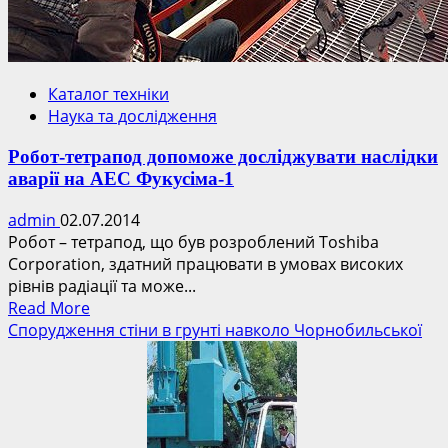
Каталог техніки
Наука та дослідження
Робот-тетрапод допоможе досліджувати наслідки
аварії на АЕС Фукусіма-1
admin
02.07.2014
Робот – тетрапод, що був розроблений Toshiba
Corporation, здатний працювати в умовах високих
рівнів радіації та може...
Read
Read More
more
Спорудження стіни в грунті навколо Чорнобильської
about
Робот-
тетрапод
допоможе
досліджувати