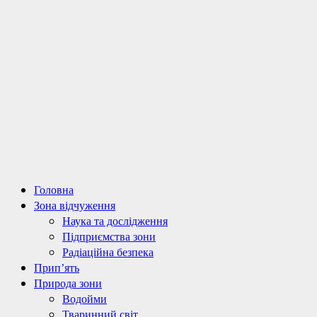
Primary
Головна
Menu
Зона відчуження
Наука та дослідження
Підприємства зони
Радіаційна безпека
Прип’ять
Природа зони
Водойми
Тваринний світ