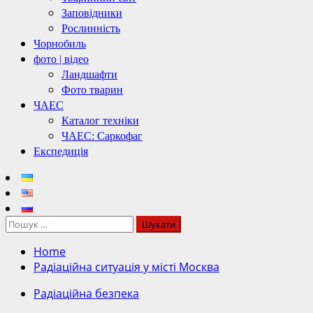
Заповідники
Рослинність
Чорнобиль
фото | відео
Ландшафти
Фото тварин
ЧАЕС
Каталог техніки
ЧАЕС: Саркофаг
Експедиція
Пошук:
Home
Радіаційна ситуація у місті Москва
Радіаційна безпека