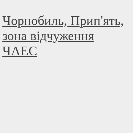
Skip
Чорнобиль, Прип'ять,
to
content
зона відчуження
ЧАЕС