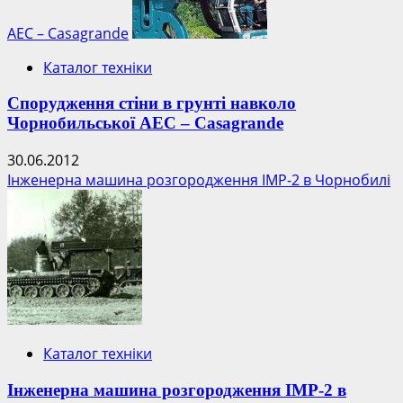
наслідки
аварії
АЕС – Casagrande
на
Каталог техніки
АЕС
Фукусіма-1
Спорудження стіни в грунті навколо
Чорнобильської АЕС – Casagrande
30.06.2012
Інженерна машина розгородження ІМР-2 в Чорнобилі
Каталог техніки
Інженерна машина розгородження ІМР-2 в