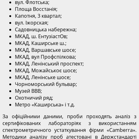
вул. Флотська;
Площа Восстанія;
Капотня, 3 квартал;
вул. Іжорская;
Садовницька набережна;
МКАД, ш. ЕнтузіастОв;
МКАД, Каширське ш.;
МКАД, Варшавське шосе;
МКАД, вул Профспілкова;
МКАД, Ленінський проспект;
МКАД, Можайськоє шосе;
МКАД, Ленінське шосе;
Чорноморський бульвар;
Музей ВВВ;
Охотничий ряд;
Метро «Каширська» і т.д.
За офіційними даними, проби проходять аналіз з
сертифікованих лабораторіях з використанням
спектрометричного устаткування фірми «Camberra».
Методики аналізу проб атестовані в Держстандарті