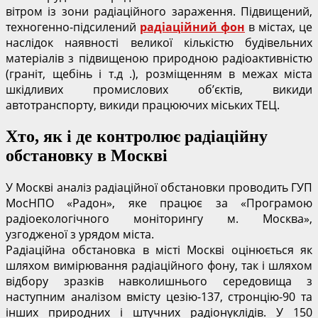
вітром із зони радіаційного зараження. Підвищений,
техногенно-підсилений
радіаційний фон
в містах, це
наслідок наявності великої кількістю будівельних
матеріалів з підвищеною природною радіоактивністю
(граніт, щебінь і т.д .), розміщенням в межах міста
шкідливих промислових об’єктів, викиди
автотранспорту, викиди працюючих міських ТЕЦ.
Хто, як і де контролює радіаційну
обстановку в Москві
У Москві аналіз радіаційної обстановки проводить ГУП
МосНПО «Радон», яке працює за «Програмою
радіоекологічного моніторингу м. Москва»,
узгодженої з урядом міста.
Радіаційна обстановка в місті Москві оцінюється як
шляхом вимірювання радіаційного фону, так і шляхом
відбору зразків навколишнього середовища з
наступним аналізом вмісту цезію-137, стронцію-90 та
інших природних і штучних радіонуклідів. У 150