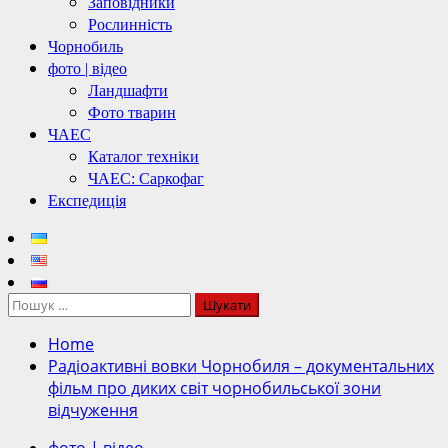
Заповідники
Рослинність
Чорнобиль
фото | відео
Ландшафти
Фото тварин
ЧАЕС
Каталог техніки
ЧАЕС: Саркофаг
Експедиція
Пошук:
Home
Радіоактивні вовки Чорнобиля – документальних
фільм про диких світ чорнобильської зони
відчуження