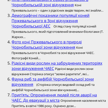
Чорнобильській зоні відчуження
Коні
Пржевальського – один з рідкісних видів тварин, які знайли…
Демографічні показники популяції коней
Пржевальського в Зоні відчуження
Чорнобильської АЕС
Огляд стану популяції коней
Пржевальського, який підготовлений вченими-біологами (Т.
Жарких…
Фото коні Пржевальського в природі
Чорнобильської зони відчуження
Коні
Пржевальського в Чорнобилі та зоні відчуження ЧАЕС.
Фотографії Коней…
Рідкісні види рослин на забруднених територіях
зони відчуження ЧАЕС
Рідкісні види рослин зони
відчуження Сторінка описує “зелені раритети”, які…
Фауна риб та амфібій Чорнобильської зони
відчуження
(Сторінка описує видовий склад риб та
амфібій Чорнобильської зони віжчуження)…
Прип’ять: Опромінення людей після аварії на
ЧАЕС. До евакуації з міста
Опромінення населення міста
Прип’ять в квітні 1986 року. Оцінено дози…