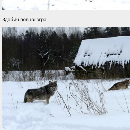
Здобич вовчої зграї