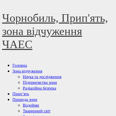
Skip
Чорнобиль, Прип'ять,
to
content
зона відчуження
ЧАЕС
Primary
Головна
Menu
Зона відчуження
Наука та дослідження
Підприємства зони
Радіаційна безпека
Прип’ять
Природа зони
Водойми
Тваринний світ