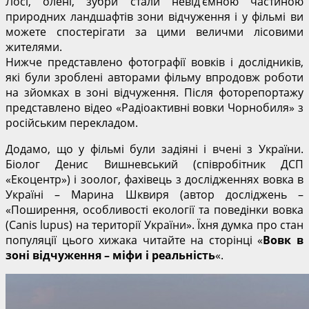
Лосі, олені, зубри стали невід’ємною частиною
природних ландшафтів зони відчуження і у фільмі ви
можете спостерігати за цими величми лісовими
жителями.
Нижче представлено фотографії вовків і дослідників,
які були зроблені авторами фільму впродовж роботи
на зйомках в зоні відчуження. Після фоторепортажу
представлено відео «Радіоактивні вовки Чорнобиля» з
російським перекладом.
Додамо, що у фільмі були задіяні і вчені з України.
Біолог Денис Вишневський (співробітник ДСП
«Екоцентр») і зоолог, фахівець з дослідженнях вовка в
Україні – Марина Шквиря (автор досліджень –
«Поширення, особливості екології та поведінки вовка
(Canis lupus) на території України». Їхня думка про стан
популяції цього хижака читайте на сторінці «
Вовк в
зоні відчуження – міфи і реальність
«.