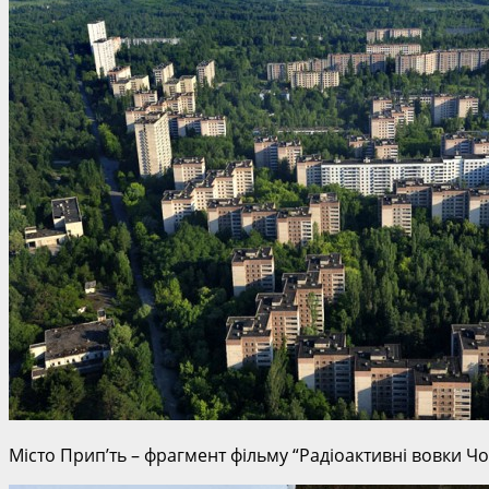
Місто Прип’ть – фрагмент фільму “Радіоактивні вовки 