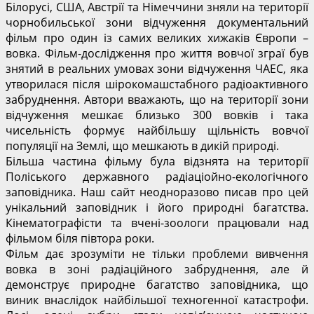
Білорусі, США, Австрії та Німеччини зняли на території
чорнобильської зони відчуження документальний
фільм про один із самих великих хижаків Європи –
вовка. Фільм-дослідження про життя вовчої зграї був
знятий в реальних умовах зони відчуження ЧАЕС, яка
утворилася після шірокомашстабного радіоактивного
забруднення. Автори вважають, що на території зони
відчуження мешкає близько 300 вовків і така
чисельність формує найбільшу щільність вовчої
популяції на Землі, що мешкають в дикій природі.
Більша частина фільму була відзнята на території
Поліського державного радіаціойно-екологічного
заповідника. Наш сайт неодноразово писав про цей
унікальний заповідник і його природні багатства.
Кінематографісти та вчені-зоологи працювали над
фільмом біля півтора роки.
Фільм дає зрозуміти не тільки проблеми вивчення
вовка в зоні радіаційного забруднення, але й
демонструє природне багатство заповідника, що
виник внаслідок найбільшої техногенної катастрофи.