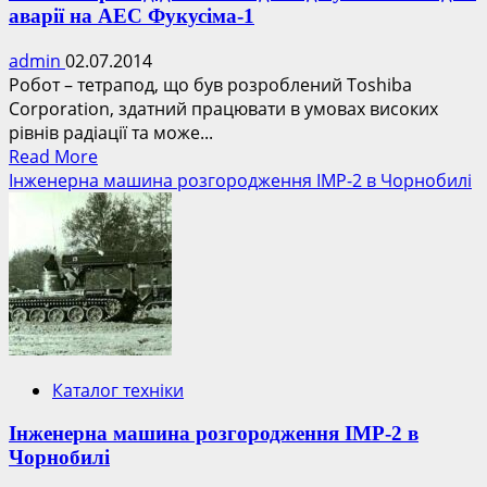
аварії на АЕС Фукусіма-1
admin
02.07.2014
Робот – тетрапод, що був розроблений Toshiba
Corporation, здатний працювати в умовах високих
рівнів радіації та може...
Read
Read More
more
Інженерна машина розгородження ІМР-2 в Чорнобилі
about
Робот-
тетрапод
допоможе
досліджувати
наслідки
аварії
на
Каталог техніки
АЕС
Фукусіма-1
Інженерна машина розгородження ІМР-2 в
Чорнобилі