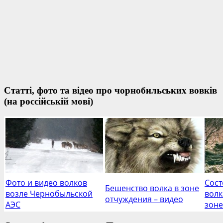
Статті, фото та відео про чорнобильських вовків
(на россійській мові)
Фото и видео волков
Сост
Бешенство волка в зоне
возле Чернобыльской
волк
отчуждения – видео
АЭС
зоне