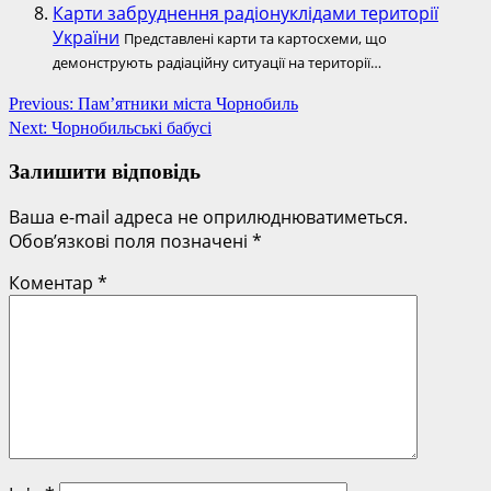
Карти забруднення радіонуклідами території
України
Представлені карти та картосхеми, що
демонструють радіаційну ситуації на території…
Post
Previous:
Пам’ятники міста Чорнобиль
Next:
Чорнобильські бабусі
navigation
Залишити відповідь
Ваша e-mail адреса не оприлюднюватиметься.
Обов’язкові поля позначені
*
Коментар
*