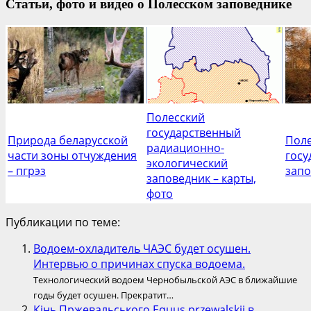
Статьи, фото и видео о Полесском заповеднике
Полесский
государственный
Природа беларусской
Пол
радиационно-
части зоны отчуждения
госу
экологический
– пгрэз
запо
заповедник – карты,
фото
Публикации по теме:
Водоем-охладитель ЧАЭС будет осушен.
Интервью о причинах спуска водоема.
Технологический водоем Чернобыльской АЭС в ближайшие
годы будет осушен. Прекратит…
Кінь Пржевальського Equus przewalskii в