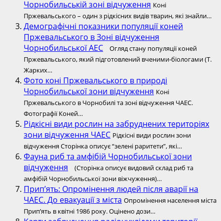
Чорнобильській зоні відчуження
Коні
Пржевальського – один з рідкісних видів тварин, які знайли…
Демографічні показники популяції коней
Пржевальського в Зоні відчуження
Чорнобильської АЕС
Огляд стану популяції коней
Пржевальського, який підготовлений вченими-біологами (Т.
Жарких…
Фото коні Пржевальського в природі
Чорнобильської зони відчуження
Коні
Пржевальського в Чорнобилі та зоні відчуження ЧАЕС.
Фотографії Коней…
Рідкісні види рослин на забруднених територіях
зони відчуження ЧАЕС
Рідкісні види рослин зони
відчуження Сторінка описує “зелені раритети”, які…
Фауна риб та амфібій Чорнобильської зони
відчуження
(Сторінка описує видовий склад риб та
амфібій Чорнобильської зони віжчуження)…
Прип’ять: Опромінення людей після аварії на
ЧАЕС. До евакуації з міста
Опромінення населення міста
Прип’ять в квітні 1986 року. Оцінено дози…