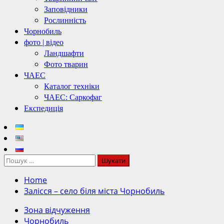
Заповідники
Рослинність
Чорнобиль
фото | відео
Ландшафти
Фото тварин
ЧАЕС
Каталог техніки
ЧАЕС: Саркофаг
Експедиція
Пошук:
Home
Залісся – село біля міста Чорнобиль
Зона відчуження
Чорнобиль