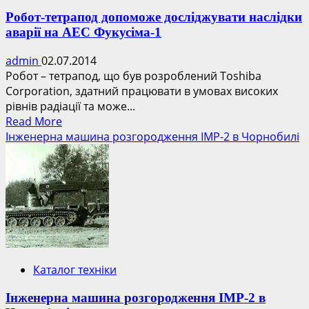
Робот-тетрапод допоможе досліджувати наслідки
аварії на АЕС Фукусіма-1
admin
02.07.2014
Робот – тетрапод, що був розроблений Toshiba
Corporation, здатний працювати в умовах високих
рівнів радіації та може...
Read
Read More
more
Інженерна машина розгородження ІМР-2 в Чорнобилі
about
Робот-
тетрапод
допоможе
досліджувати
наслідки
аварії
на
Каталог техніки
АЕС
Фукусіма-1
Інженерна машина розгородження ІМР-2 в