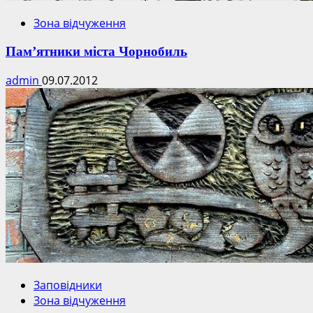
Зона відчуження
Пам’ятники міста Чорнобиль
admin
09.07.2012
Заповідники
Зона відчуження