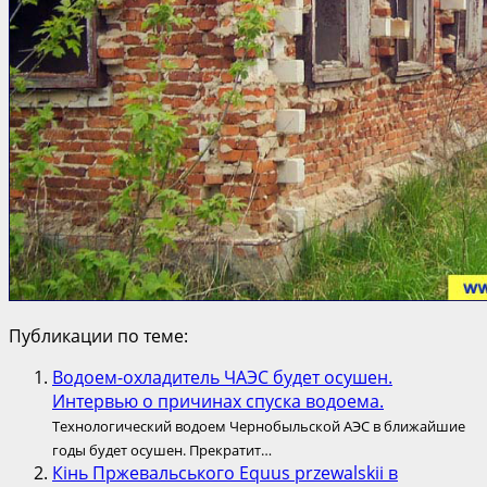
Публикации по теме:
Водоем-охладитель ЧАЭС будет осушен.
Интервью о причинах спуска водоема.
Технологический водоем Чернобыльской АЭС в ближайшие
годы будет осушен. Прекратит…
Кінь Пржевальського Equus przewalskii в