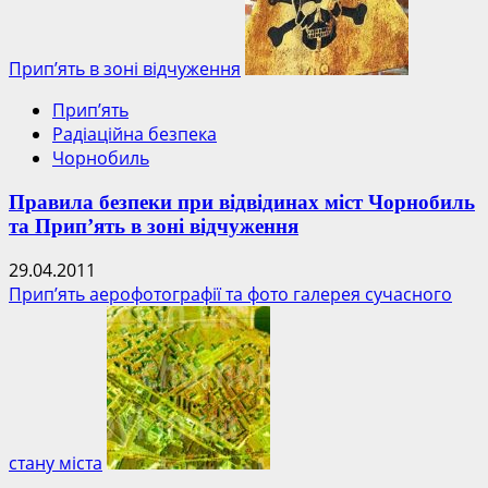
Прип’ять в зоні відчуження
Прип’ять
Радіаційна безпека
Чорнобиль
Правила безпеки при відвідинах міст Чорнобиль
та Прип’ять в зоні відчуження
29.04.2011
Прип’ять аерофотографії та фото галерея сучасного
стану міста