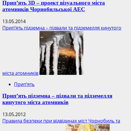
Прип’ять 3D – проект візуального міста
атомників Чорнобильської АЕС
13.05.2014
Прип’ять підземна – підвали та підземелля кинутого
міста атомників
Прип’ять
Прип’ять підземна – підвали та підземелля
кинутого міста атомників
13.05.2012
Правила безпеки при відвідинах міст Чорнобиль та