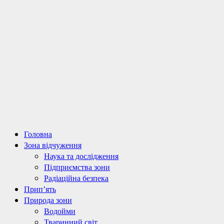
Primary
Головна
Menu
Зона відчуження
Наука та дослідження
Підприємства зони
Радіаційна безпека
Прип’ять
Природа зони
Водойми
Тваринний світ