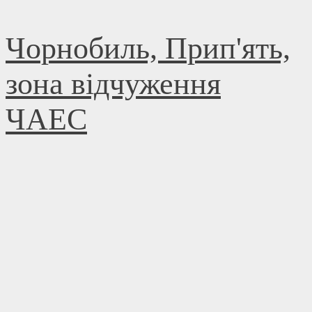
Skip
Чорнобиль, Прип'ять,
to
content
зона відчуження
ЧАЕС