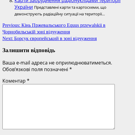
Карти забруднення радіонуклідами території
України
Представлені карти та картосхеми, що
демонструють радіаційну ситуації на території…
Post
Previous:
Кінь Пржевальського Equus przewalskii в
Чорнобильській зоні відчуження
navigation
Next:
Борсук європейський в зоні відчуження
Залишити відповідь
Ваша e-mail адреса не оприлюднюватиметься.
Обов’язкові поля позначені
*
Коментар
*