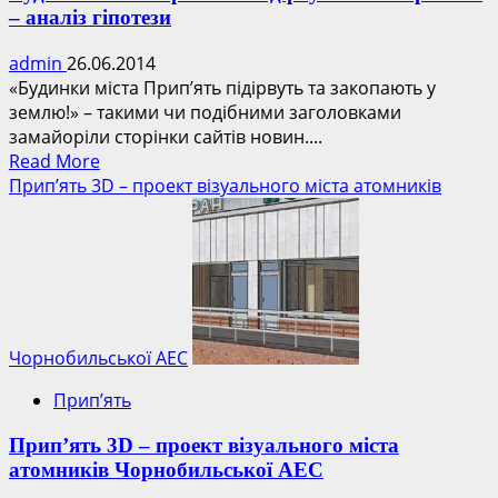
– аналіз гіпотези
admin
26.06.2014
«Будинки міста Прип’ять підірвуть та закопають у
землю!» – такими чи подібними заголовками
замайоріли сторінки сайтів новин....
Read
Read More
more
Прип’ять 3D – проект візуального міста атомників
about
Будинки
міста
Прип’ять
підірвуть
та
захоронять
Чорнобильської АЕС
–
Прип’ять
аналіз
гіпотези
Прип’ять 3D – проект візуального міста
атомників Чорнобильської АЕС