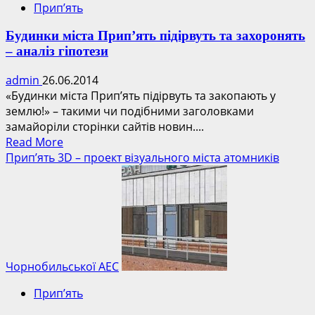
Прип’ять
Будинки міста Прип’ять підірвуть та захоронять
– аналіз гіпотези
admin
26.06.2014
«Будинки міста Прип’ять підірвуть та закопають у
землю!» – такими чи подібними заголовками
замайоріли сторінки сайтів новин....
Read
Read More
more
Прип’ять 3D – проект візуального міста атомників
about
Будинки
міста
Прип’ять
підірвуть
та
захоронять
Чорнобильської АЕС
–
Прип’ять
аналіз
гіпотези