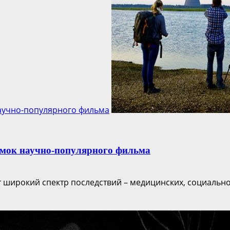
научно-популярного фильма
емок научно-популярного фильма
широкий спектр последствий – медицинских, социально-