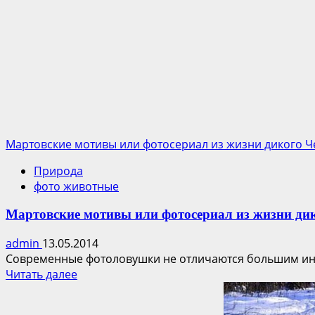
Онлайн
трансляция
с
использованием
фотоловушки
из
Чернобыльской
зоны
отчуждения.
Мартовские мотивы или фотосериал из жизни дикого 
Природа
фото животные
Мартовские мотивы или фотосериал из жизни ди
admin
13.05.2014
Современные фотоловушки не отличаются большим интелл
Прочитать
Читать далее
больше
о