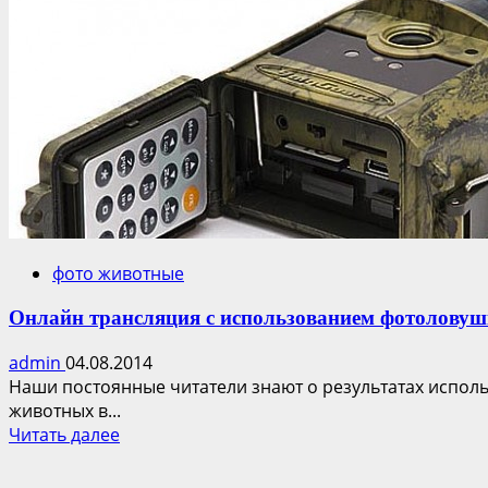
Редкие
птицы
Украины
в
объективе
чернобыльских
фотоловушек
фото животные
Онлайн трансляция с использованием фотоловуш
admin
04.08.2014
Наши постоянные читатели знают о результатах испо
животных в...
Прочитать
Читать далее
больше
о