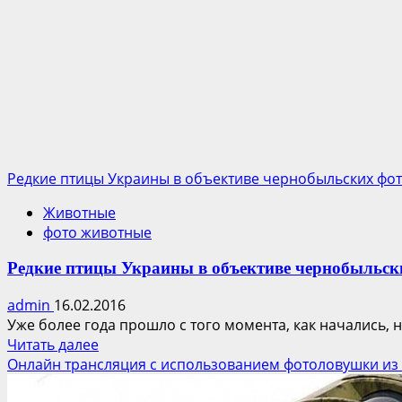
Чернобыльские
хищники
в
зимнее
время
Редкие птицы Украины в объективе чернобыльских фо
Животные
фото животные
Редкие птицы Украины в объективе чернобыльск
admin
16.02.2016
Уже более года прошло с того момента, как начались,
Прочитать
Читать далее
больше
Онлайн трансляция с использованием фотоловушки из
о