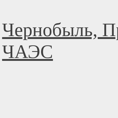
Перейти
Чернобыль, П
к
содержимому
ЧАЭС