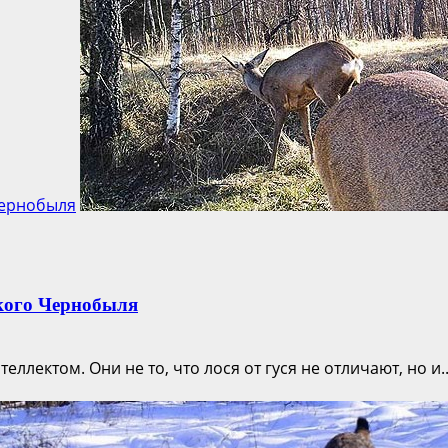
Чернобыля
кого Чернобыля
ектом. Они не то, что лося от гуся не отличают, но и..