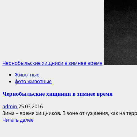
Дикий
мир
зоны
отчуждения
–
как
объект
для
съемок
Чернобыльские хищники в зимнее время
научно-
популярного
Животные
фильма
фото животные
Чернобыльские хищники в зимнее время
admin
25.03.2016
Зима – время хищников. В зоне отчуждения, как на тер
Прочитать
Читать далее
больше
о