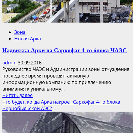
Зона
Новая Арка
Надвижка Арки на Саркофаг 4-го блока ЧАЭС
admin
30.09.2016
Руководство ЧАЭС и Администрации зоны отчуждения
последнее время проводят активную
информационную компанию по привлечению
внимания к уникальному...
Прочитать
Читать далее
больше
Что будет, когда Арка накроет Саркофаг 4-го блока
о
Чернобыльской АЭС?
Надвижка
Арки
на