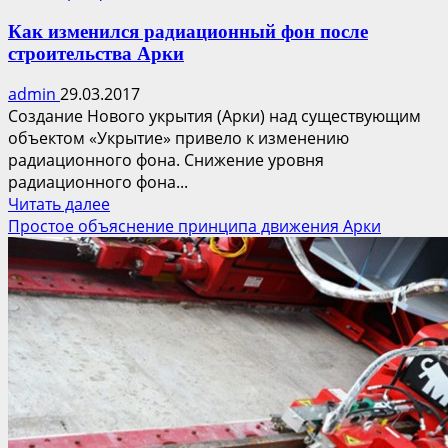
Как изменился радиационный фон после
строительства Арки
admin
29.03.2017
Создание Нового укрытия (Арки) над существующим
объектом «Укрытие» привело к изменению
радиационного фона. Снижение уровня
радиационного фона...
Прочитать
Читать далее
больше
Простое объяснение принципа движения Арки
о
Как
изменился
радиационный
фон
после
строительства
Арки