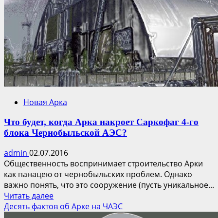
Саркофаг
4-
го
блока
ЧАЭС
Новая Арка
Что будет, когда Арка накроет Саркофаг 4-го
блока Чернобыльской АЭС?
admin
02.07.2016
Общественность воспринимает строительство Арки
как панацею от чернобыльских проблем. Однако
важно понять, что это сооружение (пусть уникальное...
Прочитать
Читать далее
больше
Десять фактов об Арке на ЧАЭС
о