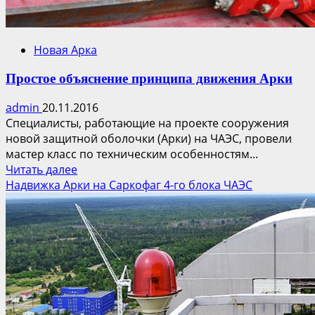
Новая Арка
Простое объяснение принципа движения Арки
admin
20.11.2016
Специалисты, работающие на проекте сооружения
новой защитной оболочки (Арки) на ЧАЭС, провели
мастер класс по техническим особенностям...
Прочитать
Читать далее
больше
Надвижка Арки на Саркофаг 4-го блока ЧАЭС
о
Простое
объяснение
принципа
движения
Арки