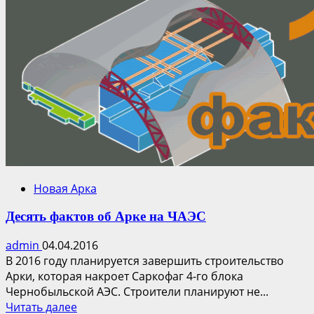
Что
будет,
когда
Арка
накроет
Саркофаг
4-
го
блока
Чернобыльской
АЭС?
Новая Арка
Десять фактов об Арке на ЧАЭС
admin
04.04.2016
В 2016 году планируется завершить строительство
Арки, которая накроет Саркофаг 4-го блока
Чернобыльской АЭС. Строители планируют не...
Прочитать
Читать далее