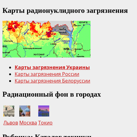
больше
Карты радионуклидного загрязнения
о
Десять
фактов
об
Арке
на
ЧАЭС
Карты загрязнения Украины
Карты загрязнения России
Карты загрязнения Белоруссии
Радиационный фон в городах
Львов
Москва
Токио
Рубрика: Каталог техники