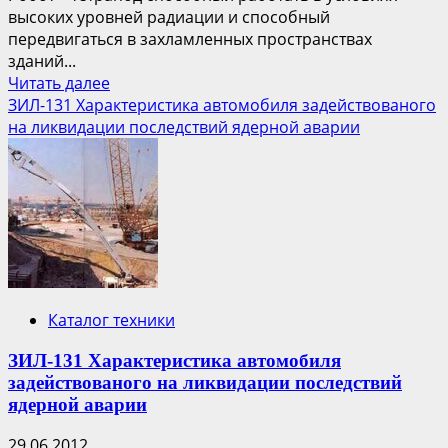
высоких уровней радиации и способный
передвигаться в захламленных пространствах
зданий...
Прочитать
Читать далее
больше
ЗИЛ-131 Характеристика автомобиля задействованого
о
на ликвидации последствий ядерной аварии
Четвероногий
робот
поможет
ликвидировать
аварию
на
АЭС
Фукусима-1
Каталог техники
ЗИЛ-131 Характеристика автомобиля
задействованого на ликвидации последствий
ядерной аварии
29.06.2012