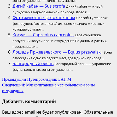
зоны отчуждения — животные, цветы…
Дикий кабан — Sus scrofa
Дикий кабан — живой
бульдозер в чернобыльской природе. Фото и…
Фото животных фотокапканом
Способы установки
фотловушек (фотокапкана) для съемки диких животных,
которые обитают…
Косуля — Capreolus capreolus
Характеристика
популяции косули в зоне отчуждения По данным ученых,
проводивших…
Лошадь Пржевальского — Equus przewalskii
Зона
отчуждения одно из редких мест, где в дикой природе…
Благородный олень
Благородный олень — украшение
фауны копытных зоны отчуждения…
Навигация
Предыдущий
Путепрокладчик БАТ-М
Следующий:
Млекопитающие чернобыльской зоны
по
отчужедния
записям
Добавить комментарий
Ваш адрес email не будет опубликован.
Обязательные