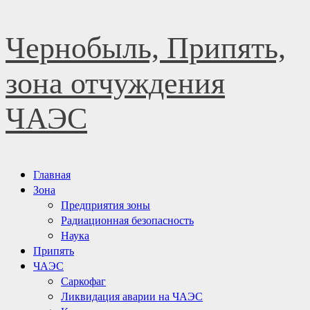
Перейти
Чернобыль, Припять,
к
содержимому
зона отчуждения
ЧАЭС
Основное
Главная
меню
Зона
Предприятия зоны
Радиационная безопасность
Наука
Припять
ЧАЭС
Саркофаг
Ликвидация аварии на ЧАЭС