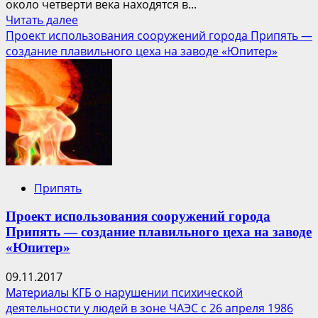
около четверти века находятся в...
Прочитать
Читать далее
больше
Проект использования сооружений города Припять —
о
создание плавильного цеха на заводе «Юпитер»
Сталкер
Припять
Проект использования сооружений города
Припять — создание плавильного цеха на заводе
«Юпитер»
09.11.2017
Материалы КГБ о нарушении психической
деятельности у людей в зоне ЧАЭС с 26 апреля 1986