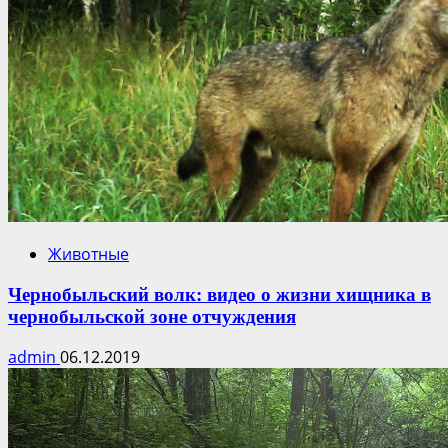
Животные
Чернобыльский волк: видео о жизни хищника в
чернобыльской зоне отчуждения
admin
06.12.2019