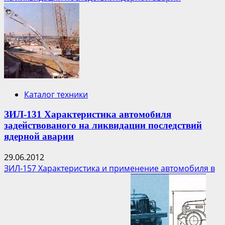
Четвероногий
робот
поможет
ликвидировать
аварию
на
АЭС
Фукусима-1
Каталог техники
ЗИЛ-131 Характеристика автомобиля
задействованого на ликвидации последствий
ядерной аварии
29.06.2012
ЗИЛ-157 Характеристика и применение автомобиля в