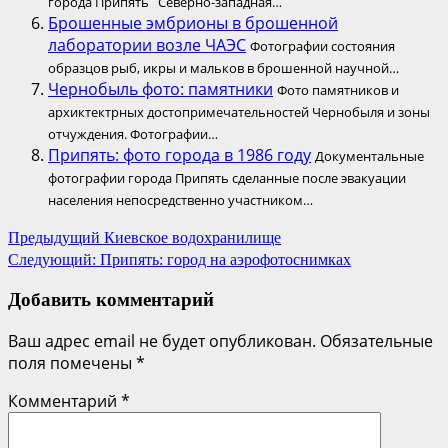
города Припять Северно-западная…
Брошенные эмбрионы в брошенной
лаборатории возле ЧАЭС
Фотографии состояния
образцов рыб, икры и мальков в брошенной научной…
Чернобыль фото: памятники
Фото памятников и
архиктектрных достопримечательностей Чернобыля и зоны
отчуждения. Фотографии…
Припять: фото города в 1986 году
Документальные
фотографии города Припять сделанные после эвакуации
населения непосредственно участником…
Навигация
Предыдущий
Киевское водохранилище
Следующий:
Припять: город на аэрофотоснимках
по
записям
Добавить комментарий
Ваш адрес email не будет опубликован.
Обязательные
поля помечены
*
Комментарий
*