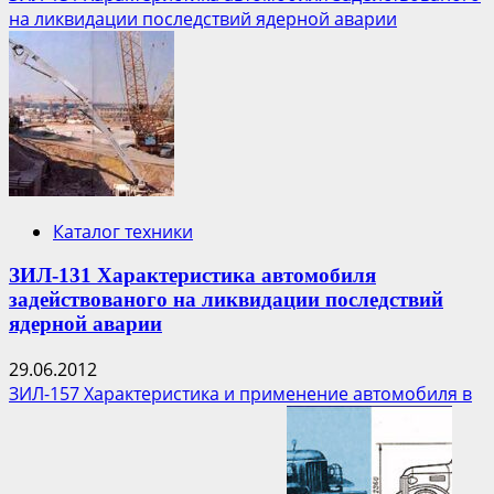
о
на ликвидации последствий ядерной аварии
Четвероногий
робот
поможет
ликвидировать
аварию
на
АЭС
Фукусима-1
Каталог техники
ЗИЛ-131 Характеристика автомобиля
задействованого на ликвидации последствий
ядерной аварии
29.06.2012
ЗИЛ-157 Характеристика и применение автомобиля в