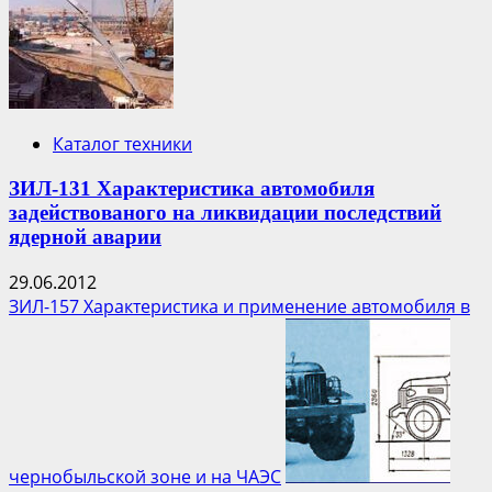
поможет
ликвидировать
аварию
на
АЭС
Фукусима-1
Каталог техники
ЗИЛ-131 Характеристика автомобиля
задействованого на ликвидации последствий
ядерной аварии
29.06.2012
ЗИЛ-157 Характеристика и применение автомобиля в
чернобыльской зоне и на ЧАЭС