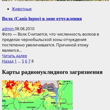
Животные
Волк (Canis lupus) в зоне отчуждения
admin
08.08.2010
Фото — Волк Считается, что численность волков в
пределах чернобыльской зоны отчуждения
постепенно увеличивается. Причиной этому
является...
Прочитать
Читать далее
Пагинация
больше
Назад
1
…
5
6
7
8
о
записей
Карты радионуклидного загрязнения
Волк
(Canis
lupus)
в
зоне
отчуждения