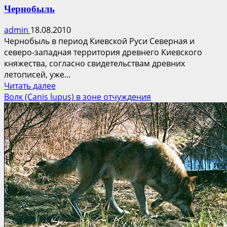
Чернобыль
admin
18.08.2010
Чернобыль в период Киевской Руси Северная и
северо-западная территория древнего Киевского
княжества, согласно свидетельствам древних
летописей, уже...
Прочитать
Читать далее
больше
Волк (Canis lupus) в зоне отчуждения
о
Чернобыль