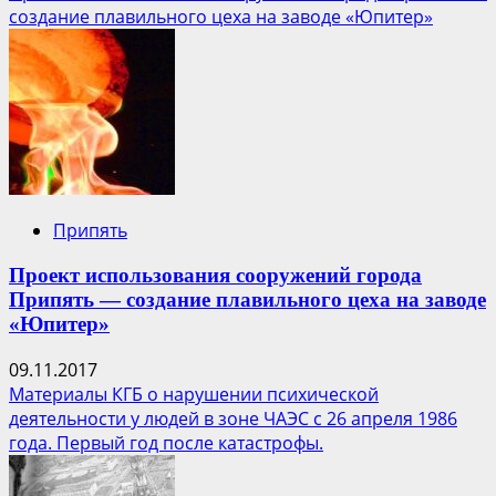
о
создание плавильного цеха на заводе «Юпитер»
Сталкер
Припять
Проект использования сооружений города
Припять — создание плавильного цеха на заводе
«Юпитер»
09.11.2017
Материалы КГБ о нарушении психической
деятельности у людей в зоне ЧАЭС с 26 апреля 1986
года. Первый год после катастрофы.