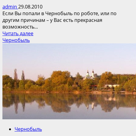
admin
29.08.2010
Если Вы попали в Чернобыль по роботе, или по
другим причинам – у Вас есть прекрасная
возможность...
Прочитать
Читать далее
больше
Чернобыль
о
Интересный
Чернобыль
Чернобыль