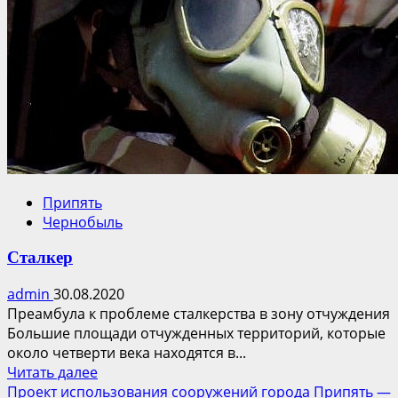
Припять
Чернобыль
Сталкер
admin
30.08.2020
Преамбула к проблеме сталкерства в зону отчуждения
Большие площади отчужденных территорий, которые
около четверти века находятся в...
Прочитать
Читать далее
больше
Проект использования сооружений города Припять —