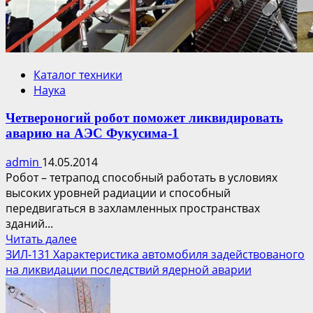
Каталог техники
Наука
Четвероногий робот поможет ликвидировать
аварию на АЭС Фукусима-1
admin
14.05.2014
Робот – тетрапод способный работать в условиях
высоких уровней радиации и способный
передвигаться в захламленных пространствах
зданий...
Прочитать
Читать далее
больше
ЗИЛ-131 Характеристика автомобиля задействованого
о
на ликвидации последствий ядерной аварии
Четвероногий
робот