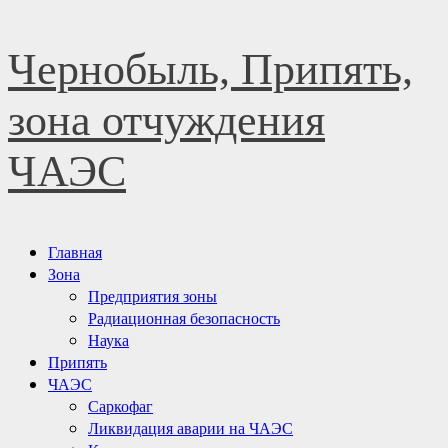
Перейти
Чернобыль, Припять,
к
содержимому
зона отчуждения
ЧАЭС
Основное
Главная
меню
Зона
Предприятия зоны
Радиационная безопасность
Наука
Припять
ЧАЭС
Саркофаг
Ликвидация аварии на ЧАЭС