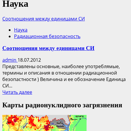
Наука
Соотношения между единицами СИ
Наука
Радиационная безопасность
Соотношения между единицами СИ
admin
18.07.2012
Представлены основные, наиболее употреблямые,
термины и описания в отношении радиационной
безопастности ) Величина и ее обозначение Единица
СИ...
Прочитать
Читать далее
больше
Карты радионуклидного загрязнения
о
Соотношения
между
единицами
СИ