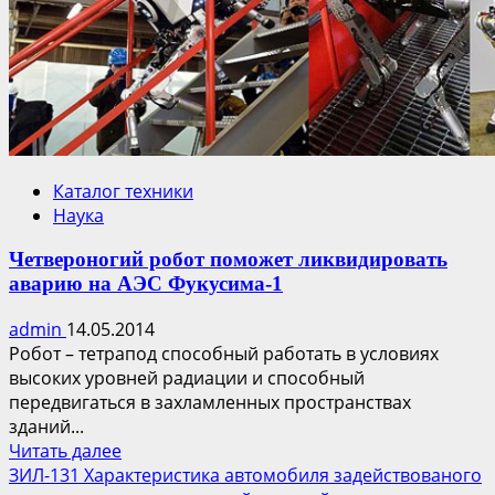
Каталог техники
Наука
Четвероногий робот поможет ликвидировать
аварию на АЭС Фукусима-1
admin
14.05.2014
Робот – тетрапод способный работать в условиях
высоких уровней радиации и способный
передвигаться в захламленных пространствах
зданий...
Прочитать
Читать далее
больше
ЗИЛ-131 Характеристика автомобиля задействованого