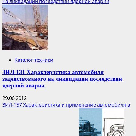
о
на ликвидации последствий ядерной аварии
Четвероногий
робот
поможет
ликвидировать
аварию
на
АЭС
Фукусима-1
Каталог техники
ЗИЛ-131 Характеристика автомобиля
задействованого на ликвидации последствий
ядерной аварии
29.06.2012
ЗИЛ-157 Характеристика и применение автомобиля в