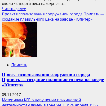
около четверти века находятся в...
Прочитать
Читать далее
больше
Проект использования сооружений города Припять —
о
создание плавильного цеха на заводе «Юпитер»
Сталкер
Припять
Проект использования сооружений города
Припять — создание плавильного цеха на заводе
«Юпитер»
09.11.2017
Материалы КГБ о нарушении психической
деятельности у людей в зоне ЧАЭС с 26 апреля 1986