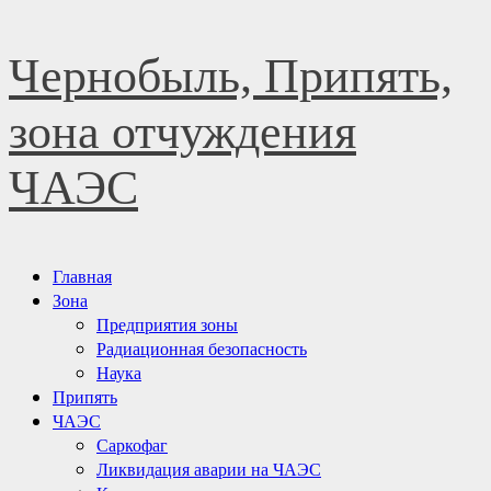
Перейти
Чернобыль, Припять,
к
содержимому
зона отчуждения
ЧАЭС
Основное
Главная
меню
Зона
Предприятия зоны
Радиационная безопасность
Наука
Припять
ЧАЭС
Саркофаг
Ликвидация аварии на ЧАЭС