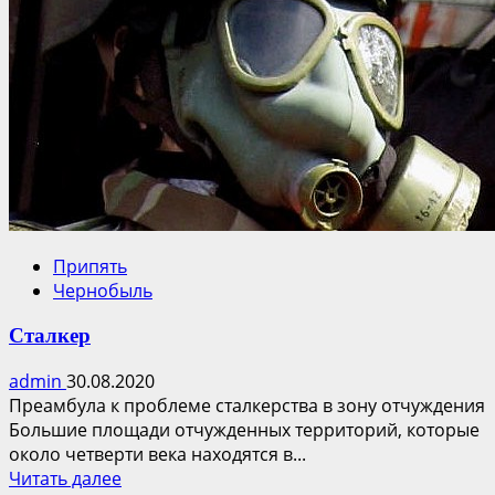
Припять
Чернобыль
Сталкер
admin
30.08.2020
Преамбула к проблеме сталкерства в зону отчуждения
Большие площади отчужденных территорий, которые
около четверти века находятся в...
Прочитать
Читать далее