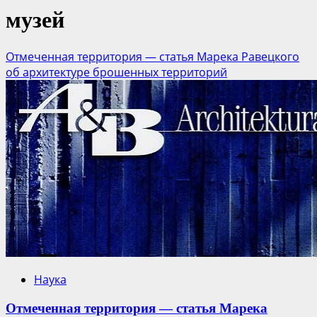
музей
Отмеченная территория — статья Марека Равецкого
об архитектуре брошенных территорий
Наука
Отмеченная территория — статья Марека