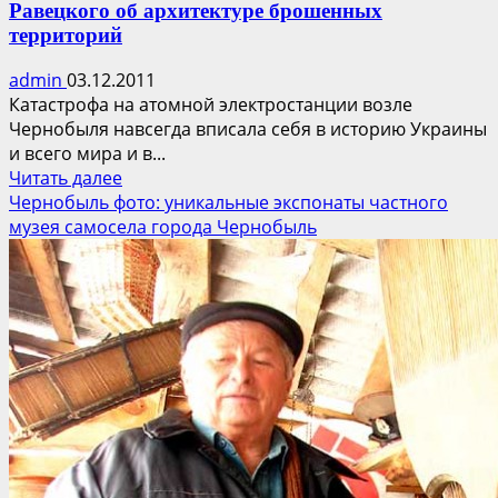
Равецкого об архитектуре брошенных
территорий
admin
03.12.2011
Катастрофа на атомной электростанции возле
Чернобыля навсегда вписала себя в историю Украины
и всего мира и в...
Прочитать
Читать далее
больше
Чернобыль фото: уникальные экспонаты частного
о
музея самосела города Чернобыль
Отмеченная
территория
—
статья
Марека
Равецкого
об
архитектуре
брошенных
территорий