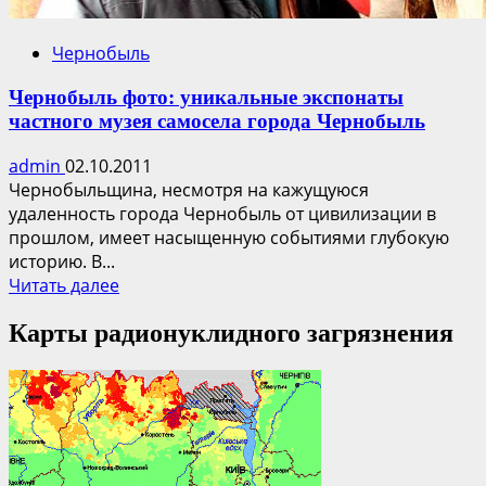
Чернобыль
Чернобыль фото: уникальные экспонаты
частного музея самосела города Чернобыль
admin
02.10.2011
Чернобыльщина, несмотря на кажущуюся
удаленность города Чернобыль от цивилизации в
прошлом, имеет насыщенную событиями глубокую
историю. В...
Прочитать
Читать далее
больше
Карты радионуклидного загрязнения
о
Чернобыль
фото:
уникальные
экспонаты
частного
музея