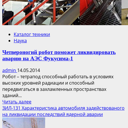
Каталог техники
Наука
Четвероногий робот поможет ликвидировать
аварию на АЭС Фукусима-1
admin
14.05.2014
Робот – тетрапод способный работать в условиях
высоких уровней радиации и способный
передвигаться в захламленных пространствах
зданий...
Прочитать
Читать далее
больше
ЗИЛ-131 Характеристика автомобиля задействованого
о
на ликвидации последствий ядерной аварии
Четвероногий
робот