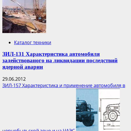
поможет
ликвидировать
аварию
на
АЭС
Фукусима-1
Каталог техники
ЗИЛ-131 Характеристика автомобиля
задействованого на ликвидации последствий
ядерной аварии
29.06.2012
ЗИЛ-157 Характеристика и применение автомобиля в
чернобыльской зоне и на ЧАЭС