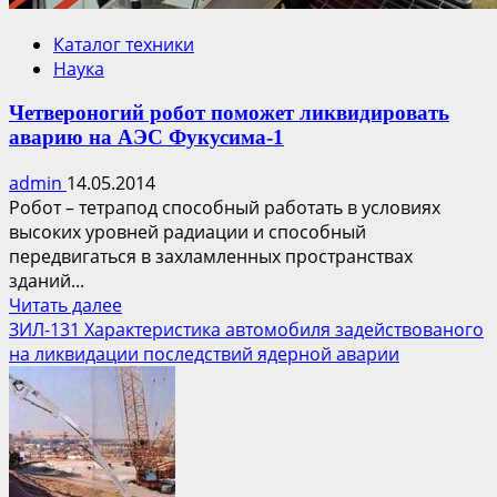
Каталог техники
Наука
Четвероногий робот поможет ликвидировать
аварию на АЭС Фукусима-1
admin
14.05.2014
Робот – тетрапод способный работать в условиях
высоких уровней радиации и способный
передвигаться в захламленных пространствах
зданий...
Прочитать
Читать далее
больше
ЗИЛ-131 Характеристика автомобиля задействованого
о
на ликвидации последствий ядерной аварии
Четвероногий
робот
поможет
ликвидировать
аварию