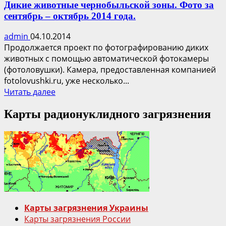
Дикие животные чернобыльской зоны. Фото за
сентябрь – октябрь 2014 года.
admin
04.10.2014
Продолжается проект по фотографированию диких
животных с помощью автоматической фотокамеры
(фотоловушки). Камера, предоставленная компанией
fotolovushki.ru, уже несколько...
Прочитать
Читать далее
больше
Карты радионуклидного загрязнения
о
Дикие
животные
чернобыльской
зоны.
Фото
за
сентябрь
–
Карты загрязнения Украины
октябрь
Карты загрязнения России
2014