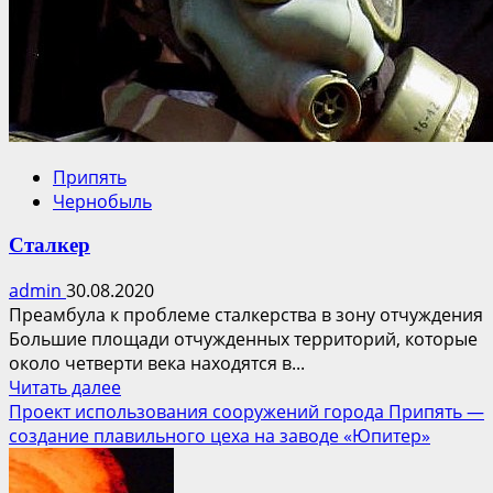
Припять
Чернобыль
Сталкер
admin
30.08.2020
Преамбула к проблеме сталкерства в зону отчуждения
Большие площади отчужденных территорий, которые
около четверти века находятся в...
Прочитать
Читать далее
больше
Проект использования сооружений города Припять —
о
создание плавильного цеха на заводе «Юпитер»
Сталкер