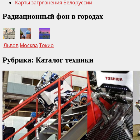
Карты загрязнения Белоруссии
года.
Радиационный фон в городах
Львов
Москва
Токио
Рубрика: Каталог техники