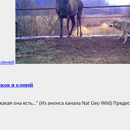
оленей
ков и оленей
акая она есть…” (Из анонса канала Nat Geo Wild) Предис