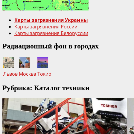
десятилетия
для
Чернобыля,
Карты загрязнения Украины
зоны
Карты загрязнения России
отчуждения
Карты загрязнения Белоруссии
и
ЧАЭС
Радиационный фон в городах
Львов
Москва
Токио
Рубрика: Каталог техники