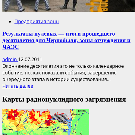
Предприятия зоны
Результаты нулевых — итоги прошедшего
десятилетия для Чернобыля, зоны отчуждения и
ЧАЭС
admin
12.07.2011
Окончание десятилетия это не только календарное
событие, но, как показали события, завершение
очередного этапа в истории существования...
Прочитать
Читать далее
больше
Карты радионуклидного загрязнения
о
Результаты
нулевых
—
итоги
прошедшего