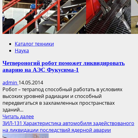
Каталог техники
Наука
Четвероногий робот поможет ликвидировать
аварию на АЭС Фукусима-1
admin
14.05.2014
Робот – тетрапод способный работать в условиях
высоких уровней радиации и способный
передвигаться в захламленных пространствах
зданий...
Прочитать
Читать далее
больше
ЗИЛ-131 Характеристика автомобиля задействованого
о
на ликвидации последствий ядерной аварии
Четвероногий