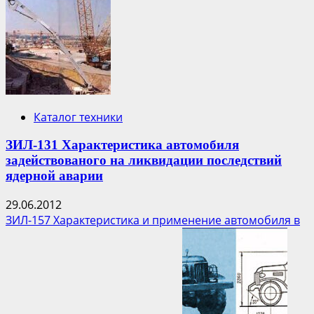
робот
поможет
ликвидировать
аварию
на
АЭС
Фукусима-1
Каталог техники
ЗИЛ-131 Характеристика автомобиля
задействованого на ликвидации последствий
ядерной аварии
29.06.2012
ЗИЛ-157 Характеристика и применение автомобиля в