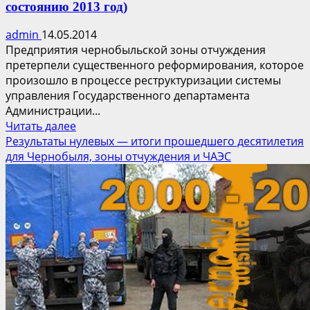
состоянию 2013 год)
admin
14.05.2014
Предприятия чернобыльской зоны отчуждения
претерпели существенного реформирования, которое
произошло в процессе реструктуризации системы
управления Государственного департамента
Администрации...
Прочитать
Читать далее
больше
Результаты нулевых — итоги прошедшего десятилетия
о
для Чернобыля, зоны отчуждения и ЧАЭС
Предприятия
Зоны
отчуждения
ЧАЭС
(по
состоянию
2013
год)