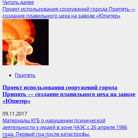
Прочитать
Читать далее
больше
Проект использования сооружений города Припять —
о
создание плавильного цеха на заводе «Юпитер»
Сталкер
Припять
Проект использования сооружений города
Припять — создание плавильного цеха на заводе
«Юпитер»
09.11.2017
Материалы КГБ о нарушении психической
деятельности у людей в зоне ЧАЭС с 26 апреля 1986
года. Первый год после катастрофы.