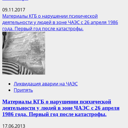
09.11.2017
Материалы КГБ о нарушении психической
деятельности у людей в зоне ЧАЭС с 26 апреля 1986
года. Первый год после катастрофы.
Ликвидация аварии на ЧАЭС
Припять
Материалы КГБ о нарушении психической
деятельности у людей в зоне ЧАЭС с 26 апреля
1986 года. Первый год после катастрофы.
17.06.2013