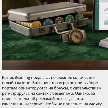
Рынок iGaming предлагает огромное количество
онлайн-казино. Большинство игроков при выборе
портала ориентируются на бонусы, с удовольствием
регистрируясь на сайтах с бездепами. Однако, за
привлекательной рекламой не всегда стоит
качественный сервис. Чтобы не попасться на удочку