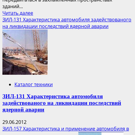
зданий...
Прочитать
Читать далее
больше
ЗИЛ-131 Характеристика автомобиля задействованого
о
на ликвидации последствий ядерной аварии
Четвероногий
робот
поможет
ликвидировать
аварию
на
АЭС
Фукусима-1
Каталог техники
ЗИЛ-131 Характеристика автомобиля
задействованого на ликвидации последствий
ядерной аварии
29.06.2012
ЗИЛ-157 Характеристика и применение автомобиля в