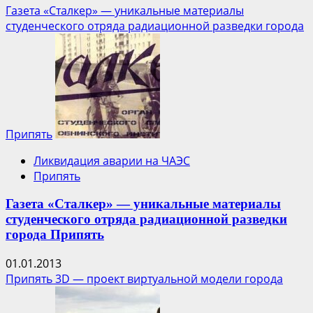
Газета «Сталкер» — уникальные материалы
студенческого отряда радиационной разведки города
Припять
Ликвидация аварии на ЧАЭС
Припять
Газета «Сталкер» — уникальные материалы
студенческого отряда радиационной разведки
города Припять
01.01.2013
Припять 3D — проект виртуальной модели города