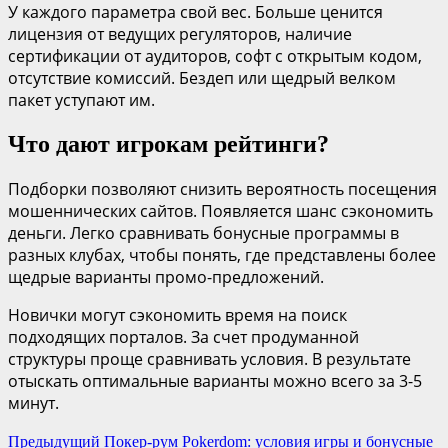
У каждого параметра свой вес. Больше ценится
лицензия от ведущих регуляторов, наличие
сертификации от аудиторов, софт с открытым кодом,
отсутствие комиссий. Бездеп или щедрый велком
пакет уступают им.
Что дают игрокам рейтинги?
Подборки позволяют снизить вероятность посещения
мошеннических сайтов. Появляется шанс сэкономить
деньги. Легко сравнивать бонусные программы в
разных клубах, чтобы понять, где представлены более
щедрые варианты промо-предложений.
Новички могут сэкономить время на поиск
подходящих порталов. За счет продуманной
структуры проще сравнивать условия. В результате
отыскать оптимальные варианты можно всего за 3-5
минут.
Навигация
Предыдущий
Покер-рум Pokerdom: условия игры и бонусные