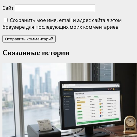
Сайт
Сохранить моё имя, email и адрес сайта в этом
браузере для последующих моих комментариев.
Связанные истории