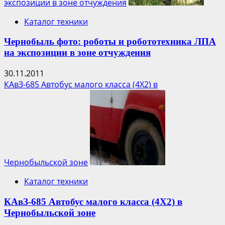
экспозиции в зоне отчуждения
Каталог техники
Чернобыль фото: роботы и робототехника ЛПА
на экспозиции в зоне отчуждения
30.11.2011
КАвЗ-685 Автобус малого класса (4Х2) в
Чернобыльской зоне
Каталог техники
КАвЗ-685 Автобус малого класса (4Х2) в
Чернобыльской зоне