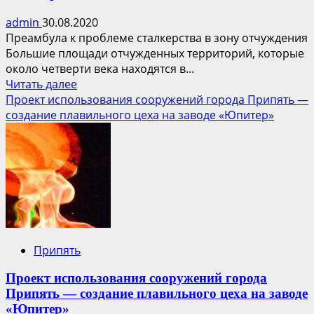
admin
30.08.2020
Преамбула к проблеме сталкерства в зону отчуждения
Большие площади отчужденных территорий, которые
около четверти века находятся в...
Прочитать
Читать далее
больше
Проект использования сооружений города Припять —
о
создание плавильного цеха на заводе «Юпитер»
Сталкер
Припять
Проект использования сооружений города
Припять — создание плавильного цеха на заводе
«Юпитер»