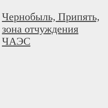
Перейти
Чернобыль, Припять,
к
содержимому
зона отчуждения
ЧАЭС