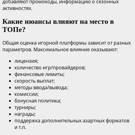
добавляют промокоды, информацию о сезонных
активностях.
Какие нюансы влияют на место в
ТОПе?
Общая оценка игорной платформы зависит от разных
параметров. Максимальное влияние оказывают:
лицензия;
количество игр/провайдеров;
финансовые лимиты;
скорость выплат;
методы ввода/вывода;
комиссии;
бонусная политика;
турниры;
награды;
поддержка дополнительных азартных форматов
и т.п.