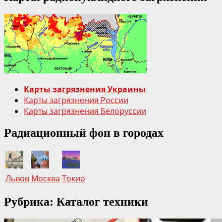
Карты загрязнения Украины
Карты загрязнения России
Карты загрязнения Белоруссии
Радиационный фон в городах
Львов
Москва
Токио
Рубрика: Каталог техники