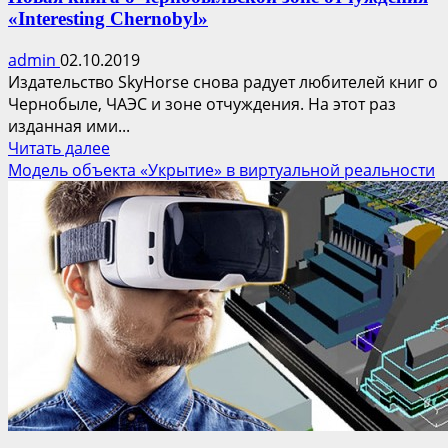
«Interesting Chernobyl»
admin
02.10.2019
Издательство SkyHorse снова радует любителей книг о
Чернобыле, ЧАЭС и зоне отчуждения. На этот раз
изданная ими...
Прочитать
Читать далее
больше
Модель объекта «Укрытие» в виртуальной реальности
о
Новая
книга
о
чернобыльской
зоне
отчуждения
«Interesting
Chernobyl»