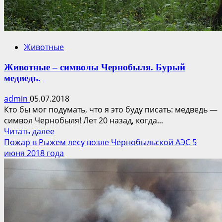
Животные
Животные – символы Чернобыля. Бурый
медведь.
admin
05.07.2018
Кто бы мог подумать, что я это буду писать: медведь —
символ Чернобыля! Лет 20 назад, когда...
Прочитать
Читать далее
больше
Пожар в Рыжем лесу возле Чернобыльской АЭС 5
о
июня 2018 года
Животные
–
символы
Чернобыля.
Бурый
медведь.