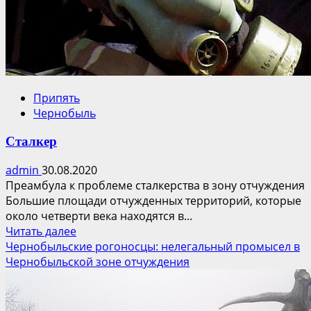
Припять
Чернобыль
Сталкер
admin
30.08.2020
Преамбула к проблеме сталкерства в зону отчуждения
Большие площади отчужденных территорий, которые
около четверти века находятся в...
Прочитать
Читать далее
больше
Чернобыльские рогоносцы: нелегальный промысел в
о
Чернобыльской зоне отчуждения
Сталкер