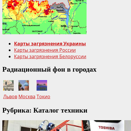
Рыжем
лесу
возле
Чернобыльской
АЭС
5
июня
Карты загрязнения Украины
2018
Карты загрязнения России
года
Карты загрязнения Белоруссии
Радиационный фон в городах
Львов
Москва
Токио
Рубрика: Каталог техники