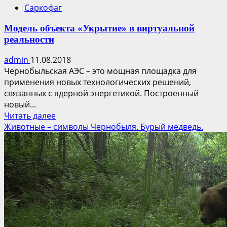
Саркофаг
Модель объекта «Укрытие» в виртуальной
реальности
admin
11.08.2018
Чернобыльская АЭС – это мощная площадка для
применения новых технологических решений,
связанных с ядерной энергетикой. Построенный
новый...
Прочитать
Читать далее
больше
Животные – символы Чернобыля. Бурый медведь.
о
Модель
объекта
«Укрытие»
в
виртуальной
реальности