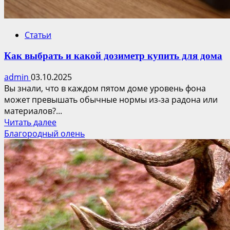
Статьи
Как выбрать и какой дозиметр купить для дома
admin
03.10.2025
Вы знали, что в каждом пятом доме уровень фона
может превышать обычные нормы из‑за радона или
материалов?...
Прочитать
Читать далее
больше
Благородный олень
о
Как
выбрать
и
какой
дозиметр
купить
для