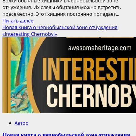
Волки обычные хищники в чернобыльской зоне
отчуждения. Их следы обитания можно встретить
повсеместно. Этот хищник постоянно попадает...
Прочитать
Читать далее
больше
Новая книга о чернобыльской зоне отчуждения
о
«Interesting Chernobyl»
Чернобыльский
волк:
видео
о
жизни
хищника
в
чернобыльской
зоне
отчуждения
Автор
Новая книга о чернобыльской зоне отчуждения