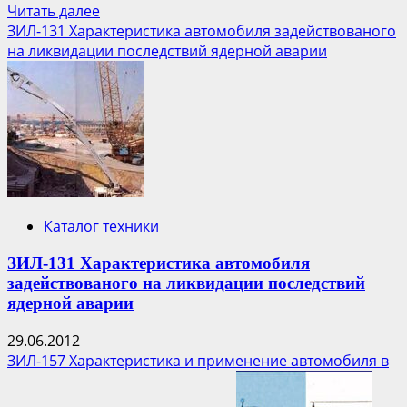
Прочитать
Читать далее
больше
ЗИЛ-131 Характеристика автомобиля задействованого
о
на ликвидации последствий ядерной аварии
Четвероногий
робот
поможет
ликвидировать
аварию
на
АЭС
Фукусима-1
Каталог техники
ЗИЛ-131 Характеристика автомобиля
задействованого на ликвидации последствий
ядерной аварии
29.06.2012
ЗИЛ-157 Характеристика и применение автомобиля в