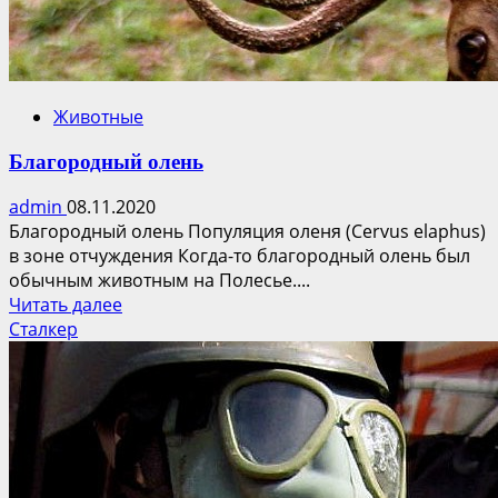
дома
Животные
Благородный олень
admin
08.11.2020
Благородный олень Популяция оленя (Cervus elaphus)
в зоне отчуждения Когда-то благородный олень был
обычным животным на Полесье....
Прочитать
Читать далее
больше
Сталкер
о
Благородный
олень