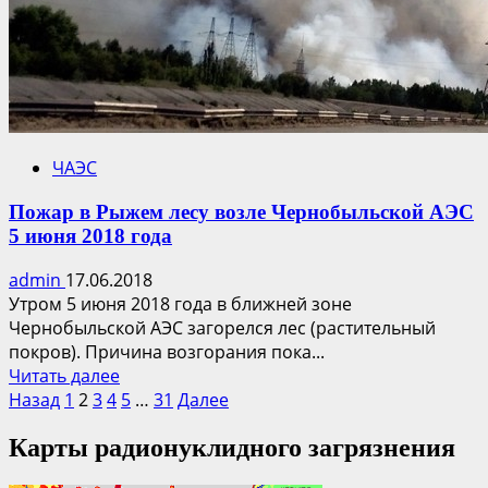
ЧАЭС
Пожар в Рыжем лесу возле Чернобыльской АЭС
5 июня 2018 года
admin
17.06.2018
Утром 5 июня 2018 года в ближней зоне
Чернобыльской АЭС загорелся лес (растительный
покров). Причина возгорания пока...
Прочитать
Читать далее
Пагинация
больше
Назад
1
2
3
4
5
…
31
Далее
о
записей
Карты радионуклидного загрязнения
Пожар
в