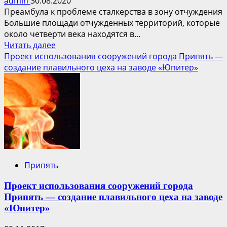
admin
30.08.2020
Преамбула к проблеме сталкерства в зону отчуждения
Большие площади отчужденных территорий, которые
около четверти века находятся в...
Прочитать
Читать далее
больше
Проект использования сооружений города Припять —
о
создание плавильного цеха на заводе «Юпитер»
Сталкер
Припять
Проект использования сооружений города
Припять — создание плавильного цеха на заводе
«Юпитер»