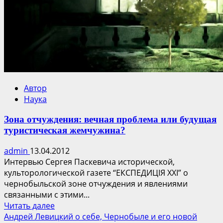
Автор
Наука
Зона отчуждения: вечная проблема или будущая
туристическая жемчужина?
admin
13.04.2012
Интервью Сергея Паскевича исторической,
культорологической газете “ЕКСПЕДИЦІЯ ХХІ” о
чернобыльской зоне отчуждения и явлениями
связанными с этими...
Прочитать
Читать далее
больше
Андрей Левицкий о себе, Чернобыле и его новой