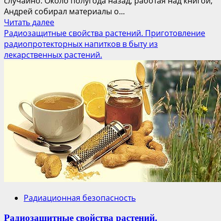
случайно. Около полугода назад, работая над книгой,
Андрей собирал материалы о...
Прочитать
Читать далее
больше
Радиозащитные свойства растений. Приготовление
о
радиопротекторных напитков в быту из
Андрей
лекарственных растений.
Левицкий
о
себе,
Чернобыле
и
его
новой
книге
«Аномалы»
Радиационная безопасность
Радиозащитные свойства растений.