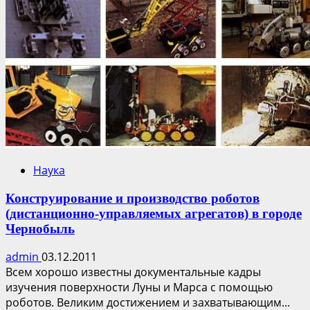
городе
Припять
—
проект
будущей
инфраструктуры
в
зоне
отчуждения
Наука
Конструирование и производство роботов
(дистанционно-управляемых агрегатов) в городе
Чернобыль
admin
03.12.2011
Всем хорошо известны документальные кадры
изучения поверхности Луны и Марса с помощью
роботов. Великим достижением и захватывающим...