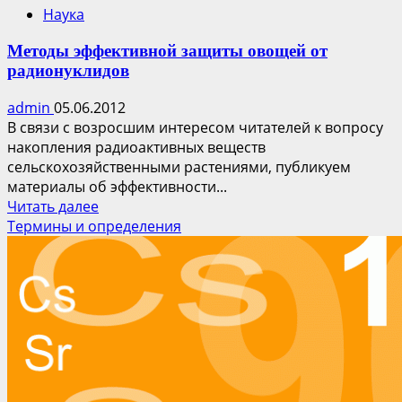
Наука
Методы эффективной защиты овощей от
радионуклидов
admin
05.06.2012
В связи с возросшим интересом читателей к вопросу
накопления радиоактивных веществ
сельскохозяйственными растениями, публикуем
материалы об эффективности...
Прочитать
Читать далее
больше
Термины и определения
о
Методы
эффективной
защиты
овощей
от
радионуклидов