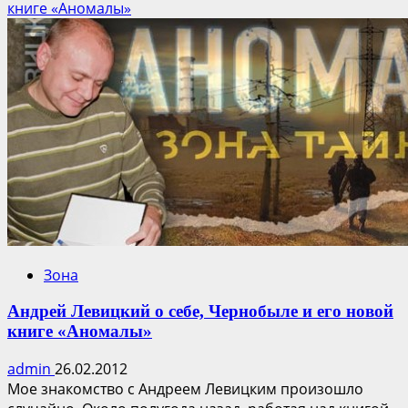
о
книге «Аномалы»
Зона
отчуждения:
вечная
проблема
или
будущая
туристическая
жемчужина?
Зона
Андрей Левицкий о себе, Чернобыле и его новой
книге «Аномалы»
admin
26.02.2012
Мое знакомство с Андреем Левицким произошло