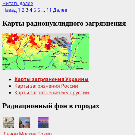
Прочитать
Читать далее
Пагинация
больше
Назад
1
2
3
4
5
6
…
11
Далее
о
записей
Карты радионуклидного загрязнения
Конструирование
и
производство
роботов
(дистанционно-
управляемых
агрегатов)
в
городе
Карты загрязнения Украины
Чернобыль
Карты загрязнения России
Карты загрязнения Белоруссии
Радиационный фон в городах
Львов
Москва
Токио