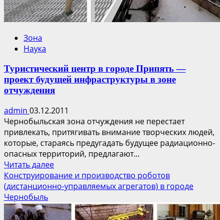
лекарственных
растений.
Зона
Наука
Туристический центр в городе Припять —
проект будущей инфраструктуры в зоне
отчуждения
admin
03.12.2011
Чернобыльская зона отчуждения не перестает
привлекать, притягивать внимание творческих людей,
которые, стараясь предугадать будущее радиационно-
опасных территорий, предлагают...
Прочитать
Читать далее
больше
Конструирование и производство роботов
о
(дистанционно-управляемых агрегатов) в городе
Туристический
Чернобыль
центр
в