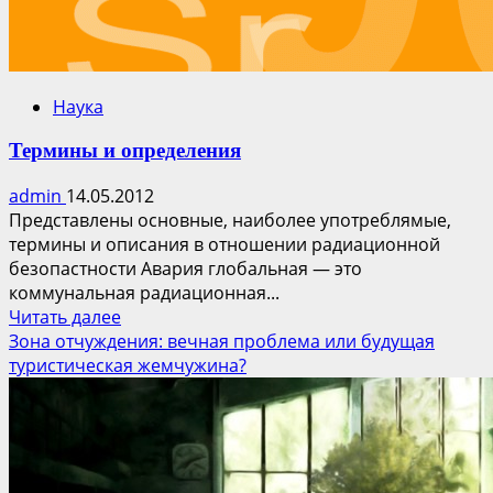
Наука
Термины и определения
admin
14.05.2012
Представлены основные, наиболее употреблямые,
термины и описания в отношении радиационной
безопастности Авария глобальная — это
коммунальная радиационная...
Прочитать
Читать далее
больше
Зона отчуждения: вечная проблема или будущая
о
туристическая жемчужина?
Термины
и
определения