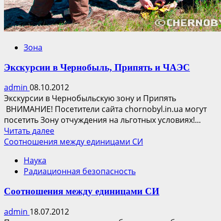
Зона
Экскурсии в Чернобыль, Припять и ЧАЭС
admin
08.10.2012
Экскурсии в Чернобыльскую зону и Припять
ВНИМАНИЕ! Посетители сайта chornobyl.in.ua могут
посетить Зону отчуждения на льготных условиях!...
Прочитать
Читать далее
больше
Соотношения между единицами СИ
о
Наука
Экскурсии
Радиационная безопасность
в
Чернобыль,
Соотношения между единицами СИ
Припять
и
admin
18.07.2012
ЧАЭС