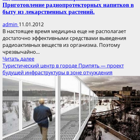
Приготовление радиопротекторных напитков в
быту из лекарственных растений.
admin
11.01.2012
В настоящее время медицина еще не располагает
достаточно эффективными средствами выведения
радиоактивных веществ из организма. Поэтому
чрезвычайно...
Прочитать
Читать далее
больше
Туристический центр в городе Припять — проект
о
будущей инфраструктуры в зоне отчуждения
Радиозащитные
свойства
растений.
Приготовление
радиопротекторных
напитков
в
быту
из