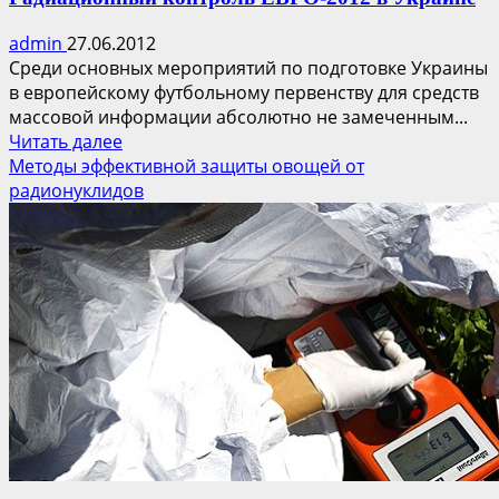
admin
27.06.2012
Среди основных мероприятий по подготовке Украины
в европейскому футбольному первенству для средств
массовой информации абсолютно не замеченным...
Прочитать
Читать далее
больше
Методы эффективной защиты овощей от
о
радионуклидов
Радиационный
контроль
ЕВРО-2012
в
Украине