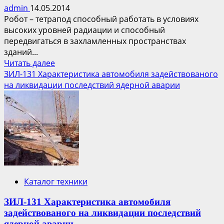
admin
14.05.2014
Робот – тетрапод способный работать в условиях
высоких уровней радиации и способный
передвигаться в захламленных пространствах
зданий...
Прочитать
Читать далее
больше
ЗИЛ-131 Характеристика автомобиля задействованого
о
на ликвидации последствий ядерной аварии
Четвероногий
робот
поможет
ликвидировать
аварию
на
АЭС
Фукусима-1
Каталог техники
ЗИЛ-131 Характеристика автомобиля
задействованого на ликвидации последствий
ядерной аварии