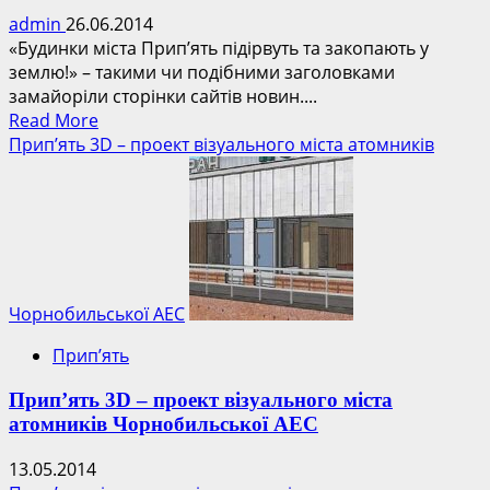
admin
26.06.2014
«Будинки міста Прип’ять підірвуть та закопають у
землю!» – такими чи подібними заголовками
замайоріли сторінки сайтів новин....
Read
Read More
more
Прип’ять 3D – проект візуального міста атомників
about
Будинки
міста
Прип’ять
підірвуть
та
захоронять
Чорнобильської АЕС
–
Прип’ять
аналіз
гіпотези
Прип’ять 3D – проект візуального міста
атомників Чорнобильської АЕС
13.05.2014