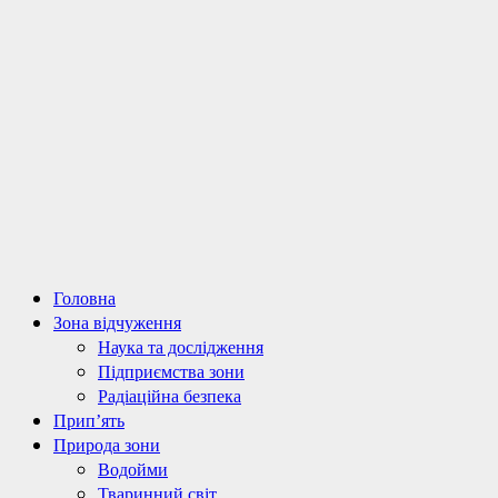
Primary
Головна
Menu
Зона відчуження
Наука та дослідження
Підприємства зони
Радіаційна безпека
Прип’ять
Природа зони
Водойми
Тваринний світ