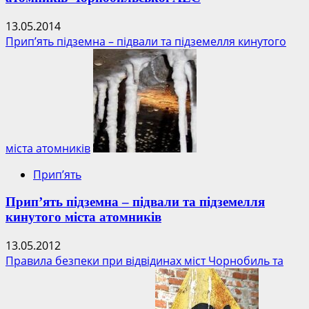
13.05.2014
Прип’ять підземна – підвали та підземелля кинутого
міста атомників
Прип’ять
Прип’ять підземна – підвали та підземелля
кинутого міста атомників
13.05.2012
Правила безпеки при відвідинах міст Чорнобиль та