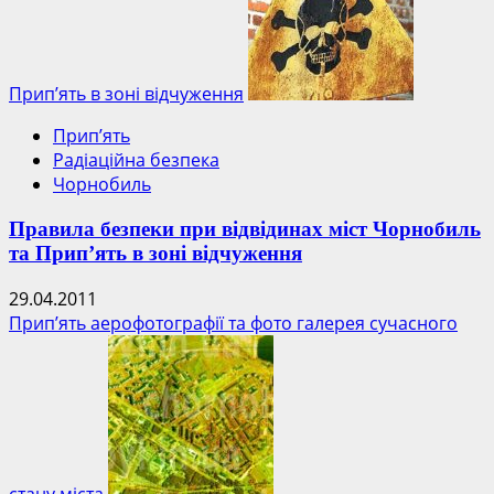
Прип’ять в зоні відчуження
Прип’ять
Радіаційна безпека
Чорнобиль
Правила безпеки при відвідинах міст Чорнобиль
та Прип’ять в зоні відчуження
29.04.2011
Прип’ять аерофотографії та фото галерея сучасного
стану міста