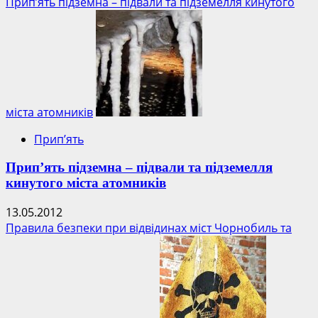
Прип’ять підземна – підвали та підземелля кинутого
міста атомників
Прип’ять
Прип’ять підземна – підвали та підземелля
кинутого міста атомників
13.05.2012
Правила безпеки при відвідинах міст Чорнобиль та