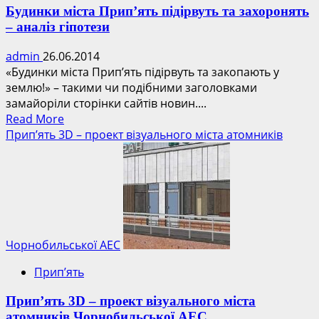
Будинки міста Прип’ять підірвуть та захоронять
– аналіз гіпотези
admin
26.06.2014
«Будинки міста Прип’ять підірвуть та закопають у
землю!» – такими чи подібними заголовками
замайоріли сторінки сайтів новин....
Read
Read More
more
Прип’ять 3D – проект візуального міста атомників
about
Будинки
міста
Прип’ять
підірвуть
та
захоронять
Чорнобильської АЕС
–
Прип’ять
аналіз
гіпотези
Прип’ять 3D – проект візуального міста
атомників Чорнобильської АЕС