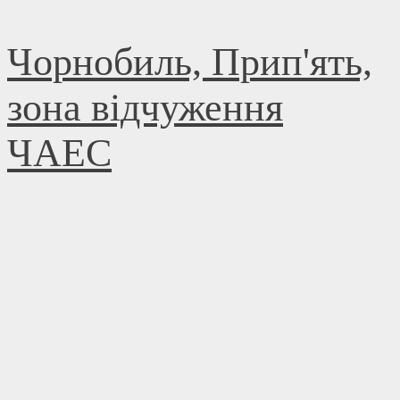
Skip
Чорнобиль, Прип'ять,
to
content
зона відчуження
ЧАЕС