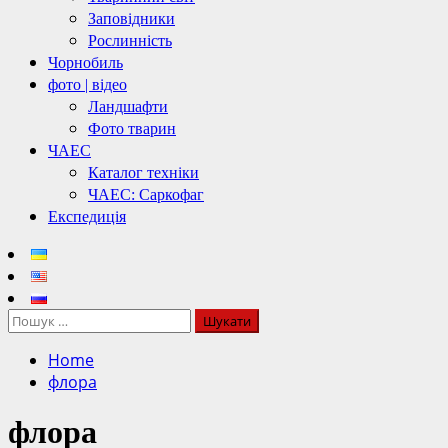
Заповідники
Рослинність
Чорнобиль
фото | відео
Ландшафти
Фото тварин
ЧАЕС
Каталог техніки
ЧАЕС: Саркофаг
Експедиція
Пошук:
Home
флора
флора