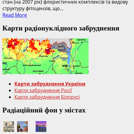
стан (на 2007 рік) флористичних комплексів та видову
структуру фітоцензів, що...
Read
Read More
more
Карти радіонуклідного забруднення
about
Флора
Чорнобильської
зони
відчуження
Карти забруднення України
Карти забруднення Росії
Карти забруднення Білорусі
Радіаційний фон у містах