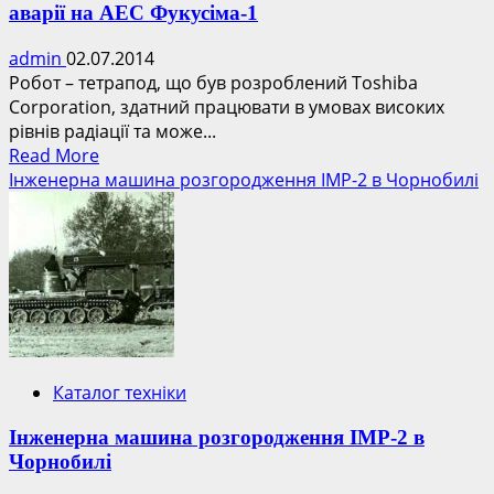
аварії на АЕС Фукусіма-1
admin
02.07.2014
Робот – тетрапод, що був розроблений Toshiba
Corporation, здатний працювати в умовах високих
рівнів радіації та може...
Read
Read More
more
Інженерна машина розгородження ІМР-2 в Чорнобилі
about
Робот-
тетрапод
допоможе
досліджувати
наслідки
аварії
на
Каталог техніки
АЕС
Фукусіма-1
Інженерна машина розгородження ІМР-2 в
Чорнобилі