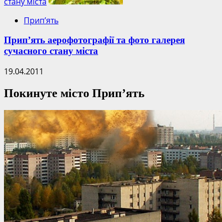
стану міста
Прип’ять
Прип’ять аерофотографії та фото галерея
сучасного стану міста
19.04.2011
Покинуте місто Прип’ять