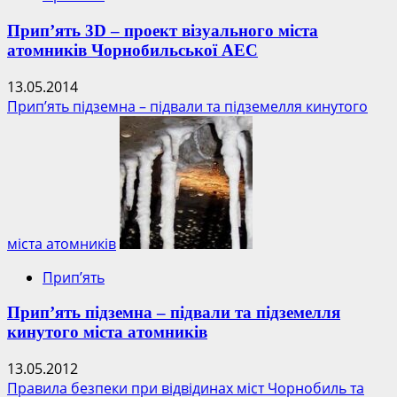
гіпотези
Прип’ять 3D – проект візуального міста
атомників Чорнобильської АЕС
13.05.2014
Прип’ять підземна – підвали та підземелля кинутого
міста атомників
Прип’ять
Прип’ять підземна – підвали та підземелля
кинутого міста атомників
13.05.2012
Правила безпеки при відвідинах міст Чорнобиль та