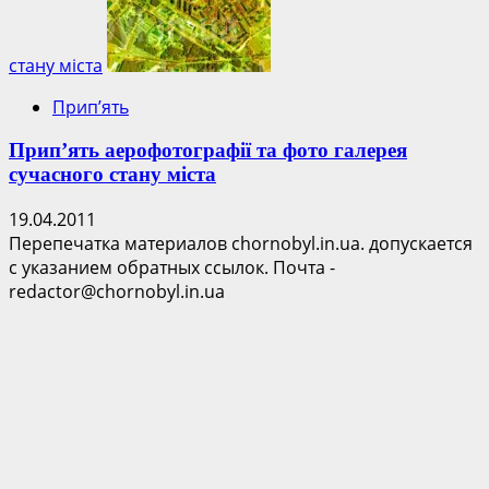
стану міста
Прип’ять
Прип’ять аерофотографії та фото галерея
сучасного стану міста
19.04.2011
Перепечатка материалов chornobyl.in.ua. допускается
с указанием обратных ссылок. Почта -
redactor@chornobyl.in.ua