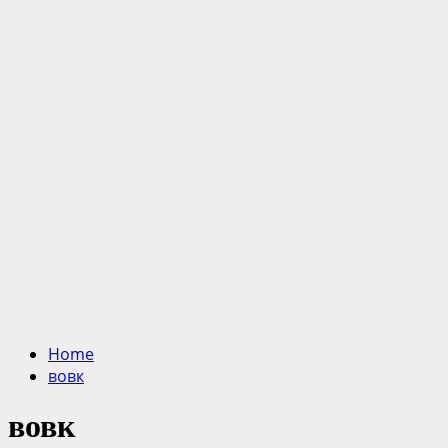
Home
вовк
вовк