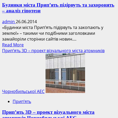
Будинки міста Прип’ять підірвуть та захоронять
– аналіз гіпотези
admin
26.06.2014
«Будинки міста Прип’ять підірвуть та закопають у
землю!» – такими чи подібними заголовками
замайоріли сторінки сайтів новин....
Read
Read More
more
Прип’ять 3D – проект візуального міста атомників
about
Будинки
міста
Прип’ять
підірвуть
та
захоронять
Чорнобильської АЕС
–
Прип’ять
аналіз
гіпотези
Прип’ять 3D – проект візуального міста
атомників Чорнобильської АЕС