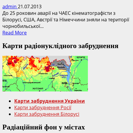
admin
21.07.2013
До 25 роковин аварії на ЧАЕС кінематографісти з
Білорусі, США, Австрії та Німеччини зняли на території
чорнобильської...
Read
Read More
more
Карти радіонуклідного забруднення
about
Радіоактивні
вовки
Чорнобиля
–
документальних
фільм
про
диких
Карти забруднення України
світ
Карти забруднення Росії
чорнобильської
Карти забруднення Білорусі
зони
відчуження
Радіаційний фон у містах