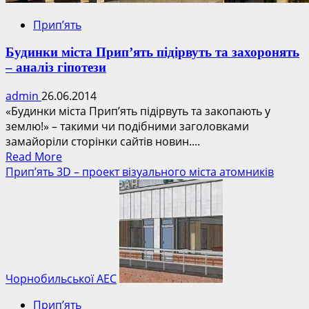
Прип’ять
Будинки міста Прип’ять підірвуть та захоронять
– аналіз гіпотези
admin
26.06.2014
«Будинки міста Прип’ять підірвуть та закопають у
землю!» – такими чи подібними заголовками
замайоріли сторінки сайтів новин....
Read
Read More
more
Прип’ять 3D – проект візуального міста атомників
about
Будинки
міста
Прип’ять
підірвуть
та
захоронять
Чорнобильської АЕС
–
Прип’ять
аналіз