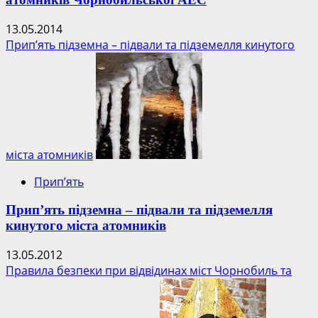
13.05.2014
Прип’ять підземна – підвали та підземелля кинутого
міста атомників
Прип’ять
Прип’ять підземна – підвали та підземелля
кинутого міста атомників
13.05.2012
Правила безпеки при відвідинах міст Чорнобиль та