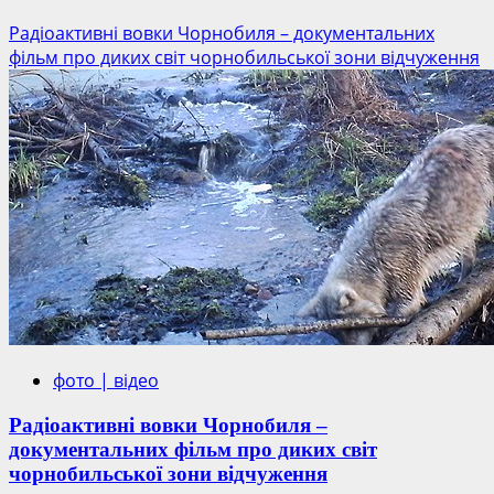
Радіоактивні вовки Чорнобиля – документальних
фільм про диких світ чорнобильської зони відчуження
фото | відео
Радіоактивні вовки Чорнобиля –
документальних фільм про диких світ
чорнобильської зони відчуження