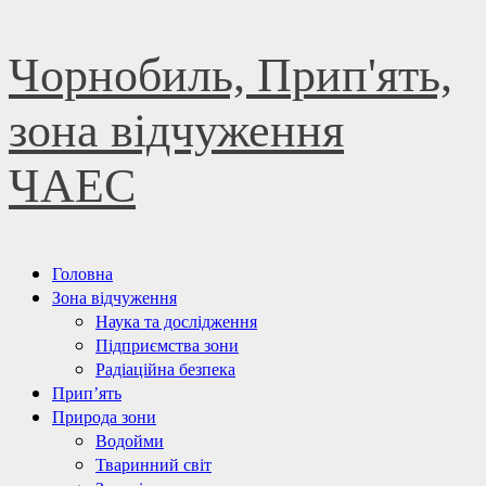
Skip
Чорнобиль, Прип'ять,
to
content
зона відчуження
ЧАЕС
Primary
Головна
Menu
Зона відчуження
Наука та дослідження
Підприємства зони
Радіаційна безпека
Прип’ять
Природа зони
Водойми
Тваринний світ