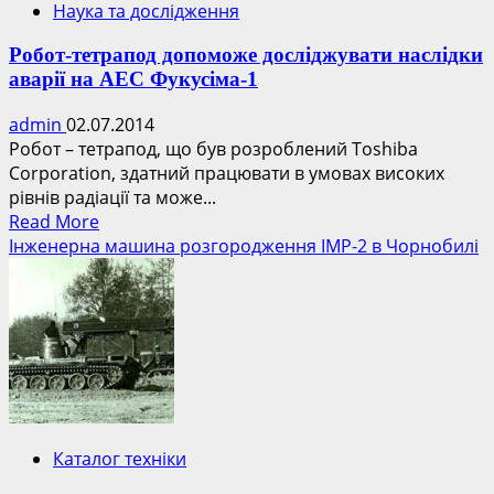
Наука та дослідження
Робот-тетрапод допоможе досліджувати наслідки
аварії на АЕС Фукусіма-1
admin
02.07.2014
Робот – тетрапод, що був розроблений Toshiba
Corporation, здатний працювати в умовах високих
рівнів радіації та може...
Read
Read More
more
Інженерна машина розгородження ІМР-2 в Чорнобилі
about
Робот-
тетрапод
допоможе
досліджувати
наслідки
аварії
на
Каталог техніки
АЕС
Фукусіма-1