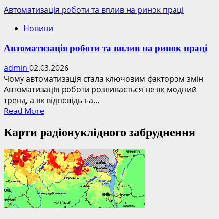
Автоматизація роботи та вплив на ринок праці
Новини
Автоматизація роботи та вплив на ринок праці
admin
02.03.2026
Чому автоматизація стала ключовим фактором змін
Автоматизація роботи розвивається не як модний
тренд, а як відповідь на...
Read
Read More
more
Карти радіонуклідного забруднення
about
Автоматизація
роботи
та
вплив
на
ринок
праці