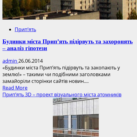
Прип’ять
Будинки міста Прип’ять підірвуть та захоронять
– аналіз гіпотези
admin
26.06.2014
«Будинки міста Прип’ять підірвуть та закопають у
землю!» – такими чи подібними заголовками
замайоріли сторінки сайтів новин....
Read
Read More
more
Прип’ять 3D – проект візуального міста атомників
about
Будинки
міста
Прип’ять
підірвуть
та