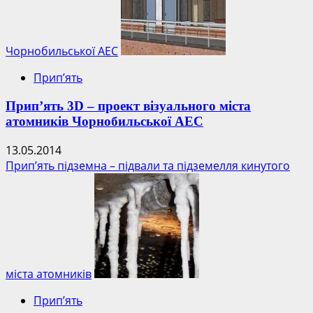
Прип’ять
підірвуть
та
захоронять
Чорнобильської АЕС
–
Прип’ять
аналіз
гіпотези
Прип’ять 3D – проект візуального міста
атомників Чорнобильської АЕС
13.05.2014
Прип’ять підземна – підвали та підземелля кинутого
міста атомників
Прип’ять