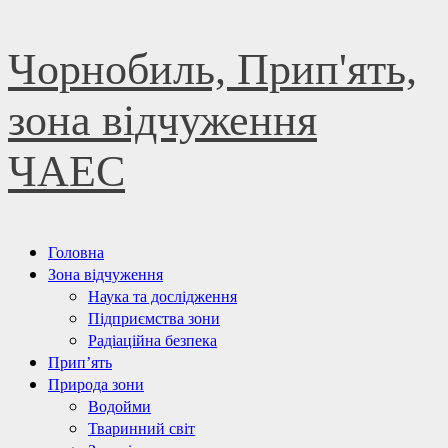
Skip
Чорнобиль, Прип'ять,
to
content
зона відчуження
ЧАЕС
Primary
Головна
Menu
Зона відчуження
Наука та дослідження
Підприємства зони
Радіаційна безпека
Прип’ять
Природа зони
Водойми
Тваринний світ