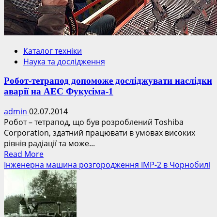
Каталог техніки
Наука та дослідження
Робот-тетрапод допоможе досліджувати наслідки
аварії на АЕС Фукусіма-1
admin
02.07.2014
Робот – тетрапод, що був розроблений Toshiba
Corporation, здатний працювати в умовах високих
рівнів радіації та може...
Read
Read More
more
Інженерна машина розгородження ІМР-2 в Чорнобилі
about
Робот-
тетрапод
допоможе