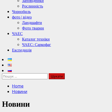
Заповідники
Рослинність
Чорнобиль
фото | відео
Ландшафти
Фото тварин
ЧАЕС
Каталог техніки
ЧАЕС: Саркофаг
Експедиція
Пошук:
Home
Новини
Новини