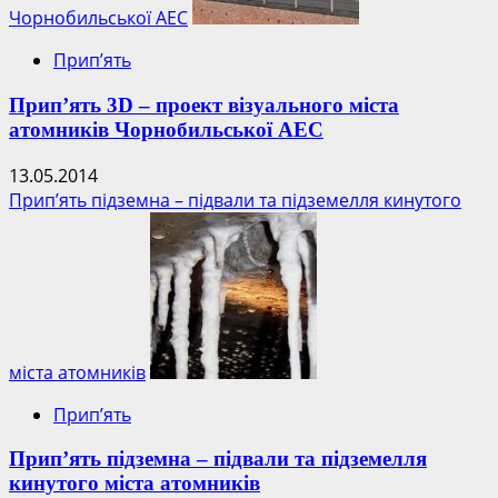
захоронять
Чорнобильської АЕС
–
Прип’ять
аналіз
гіпотези
Прип’ять 3D – проект візуального міста
атомників Чорнобильської АЕС
13.05.2014
Прип’ять підземна – підвали та підземелля кинутого
міста атомників
Прип’ять
Прип’ять підземна – підвали та підземелля
кинутого міста атомників