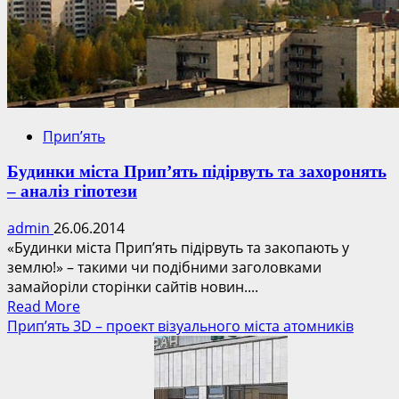
Прип’ять
Будинки міста Прип’ять підірвуть та захоронять
– аналіз гіпотези
admin
26.06.2014
«Будинки міста Прип’ять підірвуть та закопають у
землю!» – такими чи подібними заголовками
замайоріли сторінки сайтів новин....
Read
Read More
more
Прип’ять 3D – проект візуального міста атомників
about
Будинки
міста