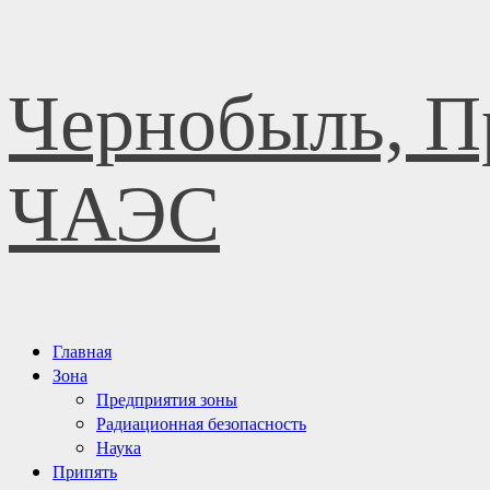
Перейти
Чернобыль, П
к
содержимому
ЧАЭС
Основное
Главная
меню
Зона
Предприятия зоны
Радиационная безопасность
Наука
Припять