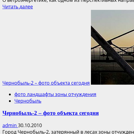
О ветроэнергетике, как одном из перспективных напра
Прочитать
Читать далее
больше
о
Восстановление
Чернобыль-2:
Ветроэнергетика
в
зоне
отчуждения
ЧАЭС
Чернобыль-2 – фото объекта сегодня
фото ландшафты зоны отчуждения
Чернобыль
Чернобыль-2 – фото объекта сегодня
admin
30.10.2010
Город Чернобыль-2, затерянный в лесах зоны отчуждени