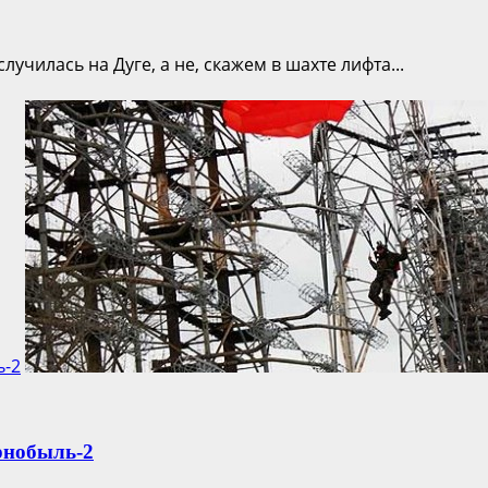
училась на Дуге, а не, скажем в шахте лифта...
ь-2
рнобыль-2