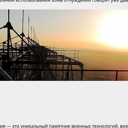
влений использования зоны отчуждения говорят уже дав
я — это уникальный памятник военных технологий, военн