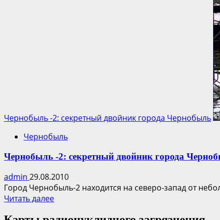
больше
о
Чернобыль-2:
Пророческие
фантазии
Стругацких.
Чернобыль -2: секретный двойник города Чернобыль
Чернобыль
Чернобыль -2: секретный двойник города Черно
admin
29.08.2010
Город Чернобыль-2 находится на северо-запад от небо
Прочитать
Читать далее
больше
Карты радионуклидного загрязнения
о