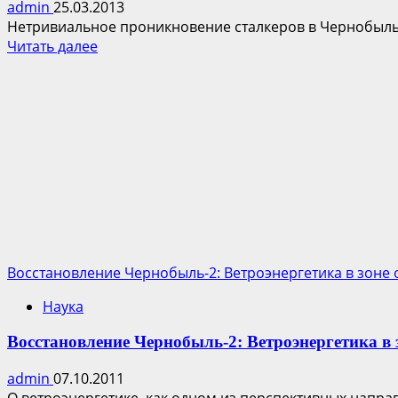
admin
25.03.2013
Нетривиальное проникновение сталкеров в Чернобыль-2,
Прочитать
Читать далее
больше
о
Сталкеры
–
парашютисты
покорили
антенны
Чернобыль-2
Восстановление Чернобыль-2: Ветроэнергетика в зоне
Наука
Восстановление Чернобыль-2: Ветроэнергетика в
admin
07.10.2011