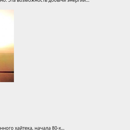
но. Эта возможность добычи энергии...
ого хайтека, начала 80-х...