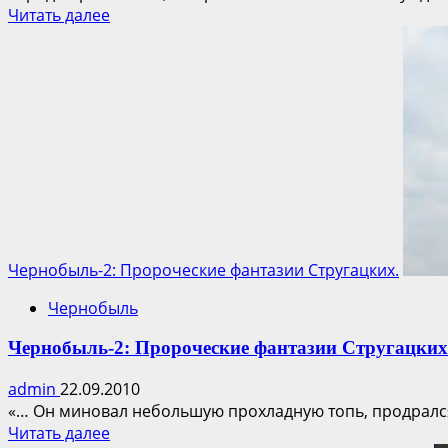
Прочитать
Читать далее
больше
о
Чернобыль-2
–
фото
объекта
сегодня
Чернобыль-2: Пророческие фантазии Стругацких.
Чернобыль
Чернобыль-2: Пророческие фантазии Стругацких
admin
22.09.2010
«… Он миновал небольшую прохладную топь, продрался с
Прочитать
Читать далее