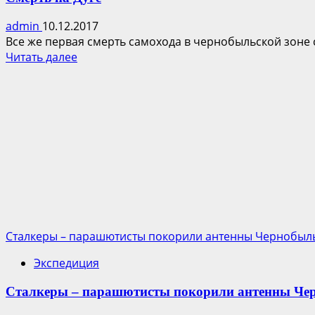
admin
10.12.2017
Все же первая смерть самохода в чернобыльской зоне сл
Прочитать
Читать далее
больше
о
Смерть
на
Дуге
Сталкеры – парашютисты покорили антенны Чернобыл
Экспедиция
Сталкеры – парашютисты покорили антенны Че