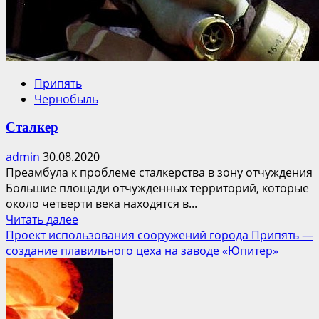
Припять
Чернобыль
Сталкер
admin
30.08.2020
Преамбула к проблеме сталкерства в зону отчуждения
Большие площади отчужденных территорий, которые
около четверти века находятся в...
Прочитать
Читать далее
больше
Проект использования сооружений города Припять —
о
создание плавильного цеха на заводе «Юпитер»
Сталкер