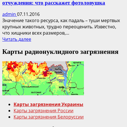
отчуждения: что расскажет фотоловушка
admin
07.11.2016
Значение такого ресурса, как падаль – туши мертвых
крупных животных, трудно переоценить. Известно,
что хищники всех размеров,...
Прочитать
Читать далее
больше
Карты радионуклидного загрязнения
о
Биоценотические
связи
хищников
Зоны
отчуждения:
что
расскажет
фотоловушка
Карты загрязнения Украины
Карты загрязнения России
Карты загрязнения Белоруссии