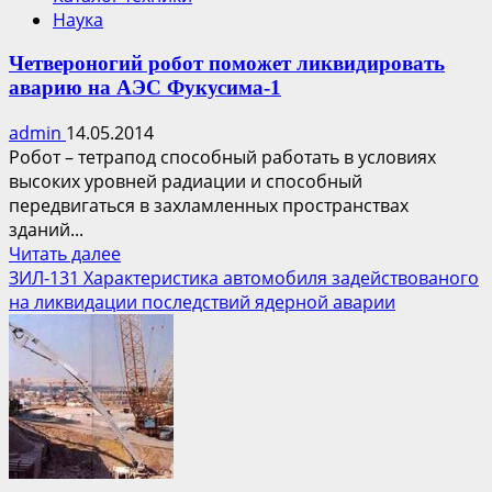
Наука
Четвероногий робот поможет ликвидировать
аварию на АЭС Фукусима-1
admin
14.05.2014
Робот – тетрапод способный работать в условиях
высоких уровней радиации и способный
передвигаться в захламленных пространствах
зданий...
Прочитать
Читать далее
больше
ЗИЛ-131 Характеристика автомобиля задействованого
о
на ликвидации последствий ядерной аварии
Четвероногий
робот
поможет
ликвидировать
аварию
на
АЭС