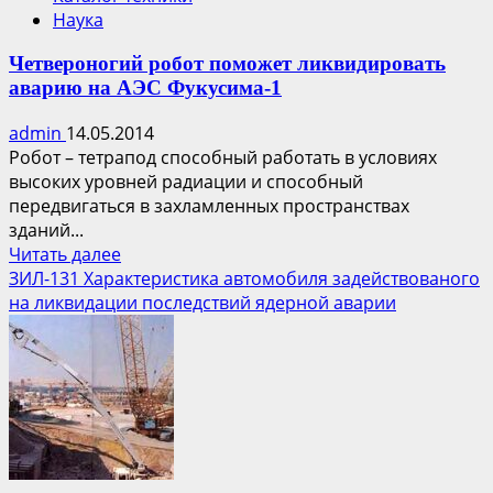
Наука
Четвероногий робот поможет ликвидировать
аварию на АЭС Фукусима-1
admin
14.05.2014
Робот – тетрапод способный работать в условиях
высоких уровней радиации и способный
передвигаться в захламленных пространствах
зданий...
Прочитать
Читать далее
больше
ЗИЛ-131 Характеристика автомобиля задействованого
о
на ликвидации последствий ядерной аварии
Четвероногий
робот
поможет
ликвидировать
аварию
на
АЭС