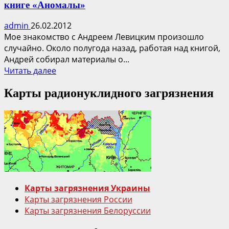
книге «Аномалы»
admin
26.02.2012
Мое знакомство с Андреем Левицким произошло
случайно. Около полугода назад, работая над книгой,
Андрей собирал материалы о...
Прочитать
Читать далее
больше
Карты радионуклидного загрязнения
о
Андрей
Левицкий
о
себе,
Чернобыле
и
его
новой
Карты загрязнения Украины
книге
Карты загрязнения России
«Аномалы»
Карты загрязнения Белоруссии