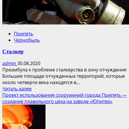
Припять
Чернобыль
Сталкер
admin
30.08.2020
Преамбула к проблеме сталкерства в зону отчуждения
Большие площади отчужденных территорий, которые
около четверти века находятся в...
Прочитать
Читать далее
больше
Проект использования сооружений города Припять —
о
создание плавильного цеха на заводе «Юпитер»
Сталкер