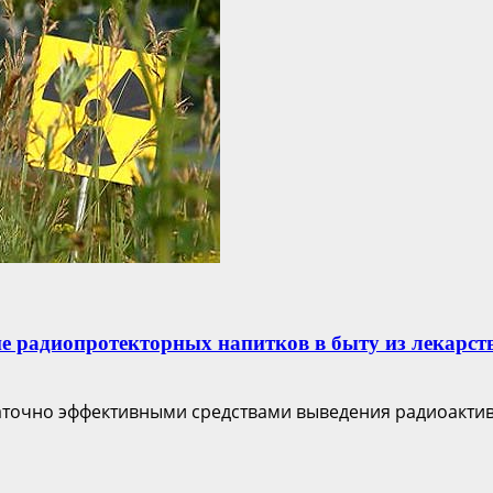
е радиопротекторных напитков в быту из лекарст
аточно эффективными средствами выведения радиоактив