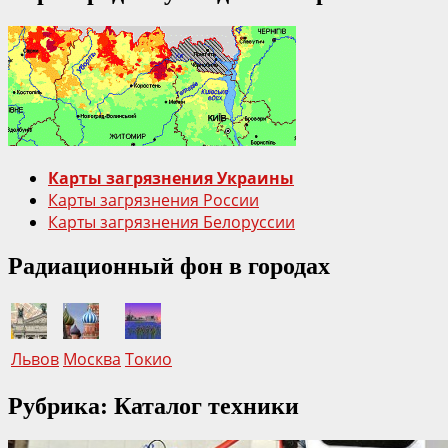
Радиозащитные
свойства
растений.
Приготовление
радиопротекторных
напитков
в
быту
Карты загрязнения Украины
из
Карты загрязнения России
лекарственных
Карты загрязнения Белоруссии
растений.
Радиационный фон в городах
Львов
Москва
Токио
Рубрика: Каталог техники