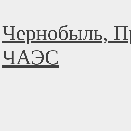
Перейти
Чернобыль, П
к
содержимому
ЧАЭС