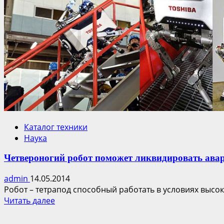
Каталог техники
Наука
Четвероногий робот поможет ликвидировать ава
admin
14.05.2014
Робот – тетрапод способный работать в условиях высо
Прочитать
Читать далее
больше
о