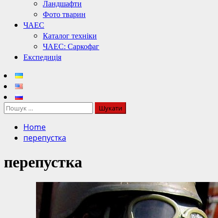
Ландшафти
Фото тварин
ЧАЕС
Каталог техніки
ЧАЕС: Саркофаг
Експедиція
Пошук:
Home
перепустка
перепустка