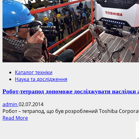
Каталог техніки
Наука та дослідження
Робот-тетрапод допоможе досліджувати наслідки 
admin
02.07.2014
Робот – тетрапод, що був розроблений Toshiba Corporati
Read
Read More
more
about
Робот-