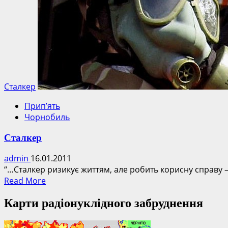
Сталкер
Прип’ять
Чорнобиль
Сталкер
admin
16.01.2011
“…Сталкер ризикує життям, але робить корисну справу 
Read
Read More
more
Карти радіонуклідного забруднення
about
Сталкер