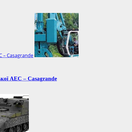
С – Casagrande
ької АЕС – Casagrande