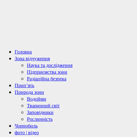
Primary
Головна
Menu
Зона відчуження
Наука та дослідження
Підприємства зони
Радіаційна безпека
Прип’ять
Природа зони
Водойми
Тваринний світ
Заповідники
Рослинність
Чорнобиль
фото | відео