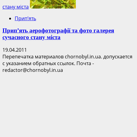
стану міста
Прип’ять
Прип’ять аерофотографії та фото галерея
сучасного стану міста
19.04.2011
Перепечатка материалов chornobyl.in.ua. допускается
с указанием обратных ссылок. Почта -
redactor@chornobyl.in.ua