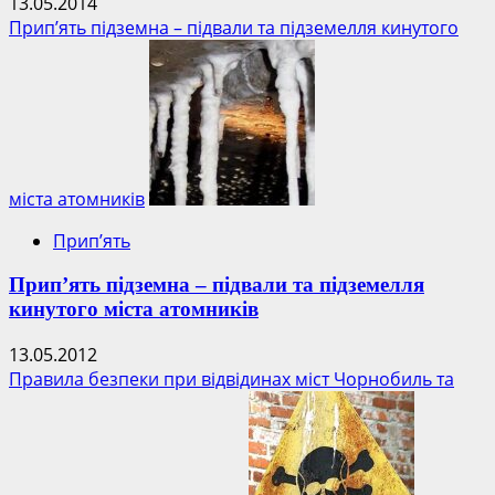
13.05.2014
Прип’ять підземна – підвали та підземелля кинутого
міста атомників
Прип’ять
Прип’ять підземна – підвали та підземелля
кинутого міста атомників
13.05.2012
Правила безпеки при відвідинах міст Чорнобиль та