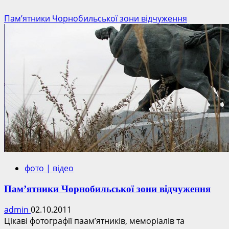
Пам’ятники Чорнобильської зони відчуження
фото | відео
Пам’ятники Чорнобильської зони відчуження
admin
02.10.2011
Цікаві фотографії паам’ятників, меморіалів та