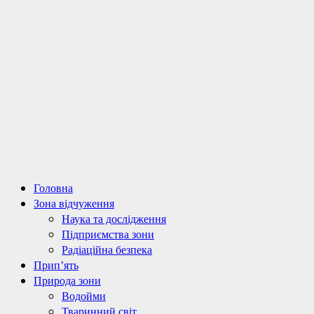
Primary
Головна
Menu
Зона відчуження
Наука та дослідження
Підприємства зони
Радіаційна безпека
Прип’ять
Природа зони
Водойми
Тваринний світ