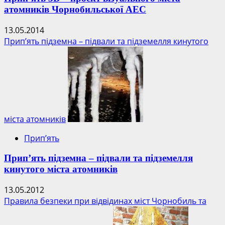
атомників Чорнобильської АЕС
13.05.2014
Прип’ять підземна – підвали та підземелля кинутого
міста атомників
Прип’ять
Прип’ять підземна – підвали та підземелля
кинутого міста атомників
13.05.2012
Правила безпеки при відвідинах міст Чорнобиль та