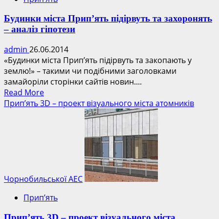
Будинки міста Прип’ять підірвуть та захоронять
– аналіз гіпотези
admin
26.06.2014
«Будинки міста Прип’ять підірвуть та закопають у
землю!» – такими чи подібними заголовками
замайоріли сторінки сайтів новин....
Read
Read More
more
Прип’ять 3D – проект візуального міста атомників
about
Будинки
міста
Прип’ять
підірвуть
та
захоронять
Чорнобильської АЕС
–
Прип’ять
аналіз
гіпотези
Прип’ять 3D – проект візуального міста