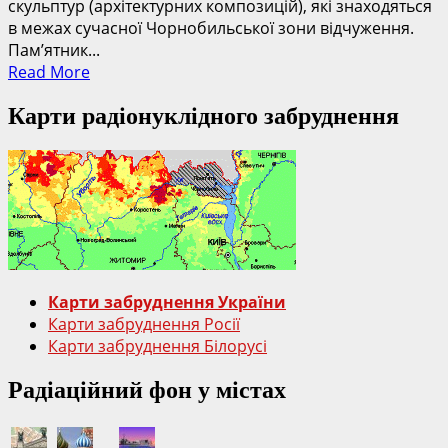
скульптур (архітектурних композицій), які знаходяться
в межах сучасної Чорнобильської зони відчуження.
Пам’ятник...
Read
Read More
more
Карти радіонуклідного забруднення
about
Пам’ятники
Чорнобильської
зони
відчуження
Карти забруднення України
Карти забруднення Росії
Карти забруднення Білорусі
Радіаційний фон у містах