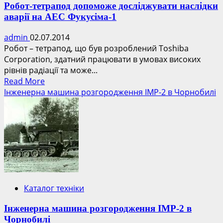
Робот-тетрапод допоможе досліджувати наслідки
аварії на АЕС Фукусіма-1
admin
02.07.2014
Робот – тетрапод, що був розроблений Toshiba
Corporation, здатний працювати в умовах високих
рівнів радіації та може...
Read
Read More
more
Інженерна машина розгородження ІМР-2 в Чорнобилі
about
Робот-
тетрапод
допоможе
досліджувати
наслідки
аварії
на
Каталог техніки
АЕС
Фукусіма-1
Інженерна машина розгородження ІМР-2 в
Чорнобилі