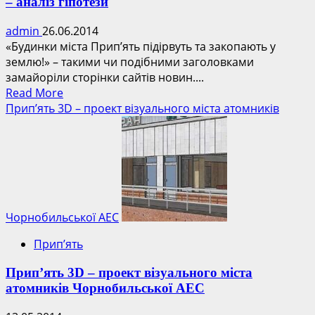
– аналіз гіпотези
admin
26.06.2014
«Будинки міста Прип’ять підірвуть та закопають у
землю!» – такими чи подібними заголовками
замайоріли сторінки сайтів новин....
Read
Read More
more
Прип’ять 3D – проект візуального міста атомників
about
Будинки
міста
Прип’ять
підірвуть
та
захоронять
Чорнобильської АЕС
–
Прип’ять
аналіз
гіпотези
Прип’ять 3D – проект візуального міста
атомників Чорнобильської АЕС