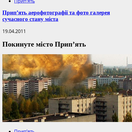
Прип’ять
Прип’ять аерофотографії та фото галерея
сучасного стану міста
19.04.2011
Покинуте місто Прип’ять
Прип’ять