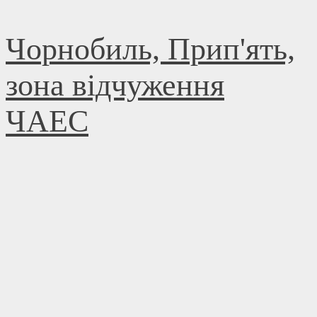
Skip
Чорнобиль, Прип'ять,
to
content
зона відчуження
ЧАЕС