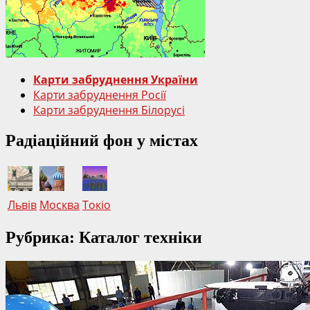
Пункт
захоронення
радіоактивних
відходів
біля
Карти забруднення України
ЧАЕС
Карти забруднення Росії
Карти забруднення Білорусі
Радіаційний фон у містах
Львів
Москва
Токіо
Рубрика: Каталог техніки