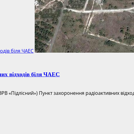
одів біля ЧАЕС
их відходів біля ЧАЕС
ЗРВ «Підлісний») Пункт захоронення радіоактивних відход