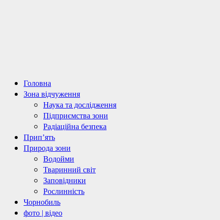
Primary
Головна
Menu
Зона відчуження
Наука та дослідження
Підприємства зони
Радіаційна безпека
Прип’ять
Природа зони
Водойми
Тваринний світ
Заповідники
Рослинність
Чорнобиль
фото | відео