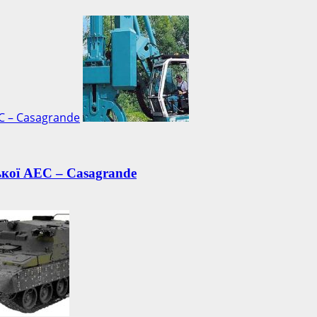
С – Casagrande
ької АЕС – Casagrande