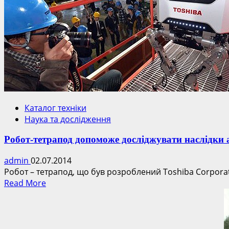
Каталог техніки
Наука та дослідження
Робот-тетрапод допоможе досліджувати наслідки 
admin
02.07.2014
Робот – тетрапод, що був розроблений Toshiba Corporati
Read
Read More
more
about
Робот-
тетрапод